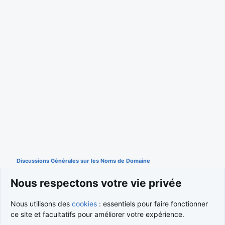
Discussions Générales sur les Noms de Domaine
Nous respectons votre vie privée
Cookies
Nous utilisons des
cookies
: essentiels pour faire fonctionner
ce site et facultatifs pour améliorer votre expérience.
Nous contacter
Conditions et règlement
Politique de confidentialité
Aide
Accueil
R