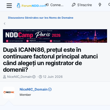
Connexion
S'inscrire
Discussions Générales sur les Noms de Domaine
După ICANN86, prețul este în
continuare factorul principal atunci
când alegeți un registrator de
domenii?
I
D
NiceNIC_Domain
12 Juin 2026
n
a
i
t
NiceNIC_Domain
t
e
Member
i
d
a
e
t
d