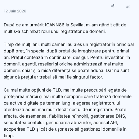
e
é
u
b
#1
12 Juin 2026
r
u
d
t
După ce am urmărit ICANN86 la Sevilla, m-am gândit cât de
e
mult s-a schimbat rolul unui registrator de domenii.
l
a
Timp de mulți ani, mulți oameni au ales un registrator în principal
d
după preț, în special după prețul de înregistrare pentru primul
i
s
an. Prețul contează în continuare, desigur. Pentru investitorii în
c
domenii, agenții, reselleri și oricine administrează mai multe
u
domenii, chiar și o mică diferență se poate aduna. Dar nu sunt
s
sigur că prețul ar trebui să mai fie singurul factor.
s
i
Cu mai multe opțiuni de TLD, mai multe preocupări legate de
o
protejarea mărcii și mai multe companii care tratează domeniile
n
ca active digitale pe termen lung, alegerea registratorului
afectează acum mai mult decât costul de înregistrare. Poate
afecta, de asemenea, fiabilitatea reînnoirii, gestionarea DNS,
securitatea contului, gestionarea abuzurilor, accesul API,
acoperirea TLD și cât de ușor este să gestionezi domeniile în
timp.