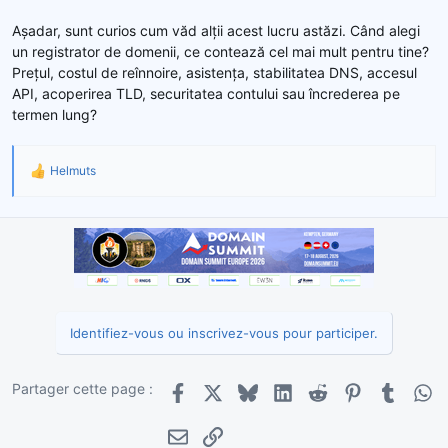
Așadar, sunt curios cum văd alții acest lucru astăzi. Când alegi
un registrator de domenii, ce contează cel mai mult pentru tine?
Prețul, costul de reînnoire, asistența, stabilitatea DNS, accesul
API, acoperirea TLD, securitatea contului sau încrederea pe
termen lung?
Helmuts
R
é
a
c
t
i
o
n
s
Identifiez-vous ou inscrivez-vous pour participer.
:
Partager cette page :
Facebook
X
Bluesky
LinkedIn
Reddit
Pinterest
Tumblr
Wha
E-mail
Lien