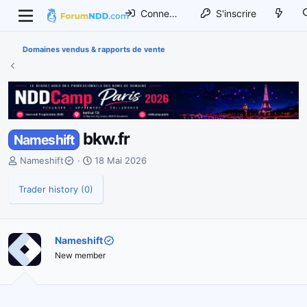
Connexion
S'inscrire
Domaines vendus & rapports de vente
bkw.fr
Nameshift
I
D
Nameshift
18 Mai 2026
n
a
i
t
Trader history (0)
t
e
i
d
a
e
Nameshift
t
d
e
New member
é
u
b
r
u
d
t