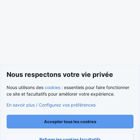
Domaines vendus & rapports de vente
Nous respectons votre vie privée
Nous utilisons des
cookies
: essentiels pour faire fonctionner
Cookies
ce site et facultatifs pour améliorer votre expérience.
Nous contacter
Conditions et règlement
En savoir plus / Configurez vos préférences
Politique de confidentialité
Aide
Accueil
R
S
S
®
Community platform by XenForo
© 2010-2026 XenForo Ltd.
Accepter tous les cookies
Traduction française par
XenForo FR
|
Media embeds via s9e/MediaSites
Refuser les cookies facultatifs