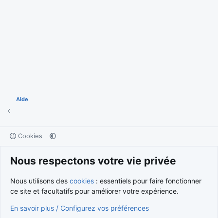
Aide
Cookies
Nous contacter
Conditions et règlement
Nous respectons votre vie privée
Politique de confidentialité
Aide
Accueil
R
S
S
®
Community platform by XenForo
© 2010-2026 XenForo Ltd.
Nous utilisons des
cookies
: essentiels pour faire fonctionner
Traduction française par
XenForo FR
|
Media embeds via s9e/MediaSites
ce site et facultatifs pour améliorer votre expérience.
En savoir plus / Configurez vos préférences