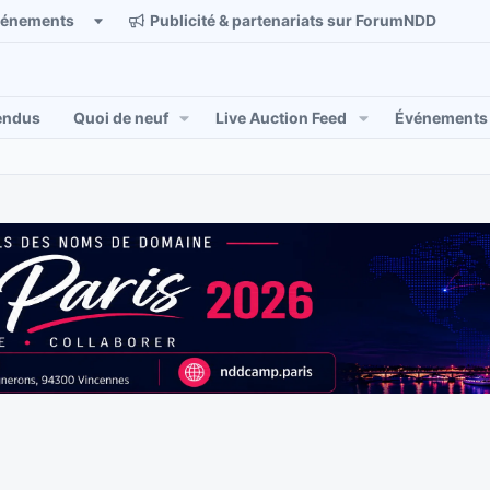
vénements
Publicité & partenariats sur ForumNDD
endus
Quoi de neuf
Live Auction Feed
Événements