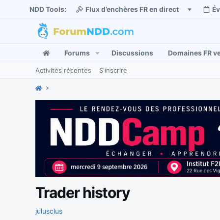
NDD Tools:
Flux d’enchères FR en direct
É
Forums
Discussions
Domaines FR v
Activités récentes
S'inscrire
Trader history
julusclus