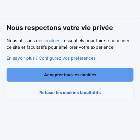
Nous respectons votre vie privée
Nous utilisons des
cookies
: essentiels pour faire fonctionner
ce site et facultatifs pour améliorer votre expérience.
Cookies
Nous contacter
En savoir plus / Configurez vos préférences
Conditions et règlement
Politique de confidentialité
Aide
Accueil
R
S
S
Accepter tous les cookies
®
Community platform by XenForo
© 2010-2026 XenForo Ltd.
Traduction française par
XenForo FR
|
Media embeds via s9e/MediaSites
Refuser les cookies facultatifs