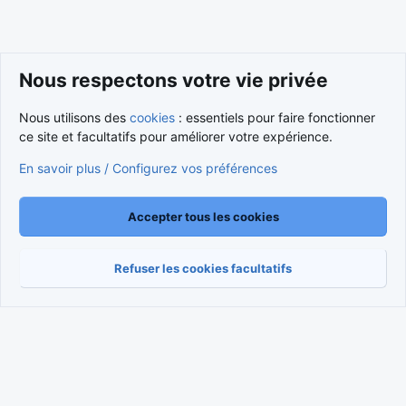
Nous respectons votre vie privée
Nous utilisons des
cookies
: essentiels pour faire fonctionner
ce site et facultatifs pour améliorer votre expérience.
Cookies
Nous contacter
En savoir plus / Configurez vos préférences
Conditions et règlement
Politique de confidentialité
Aide
Accueil
R
S
S
Accepter tous les cookies
®
Community platform by XenForo
© 2010-2026 XenForo Ltd.
Traduction française par
XenForo FR
|
Media embeds via s9e/MediaSites
Refuser les cookies facultatifs