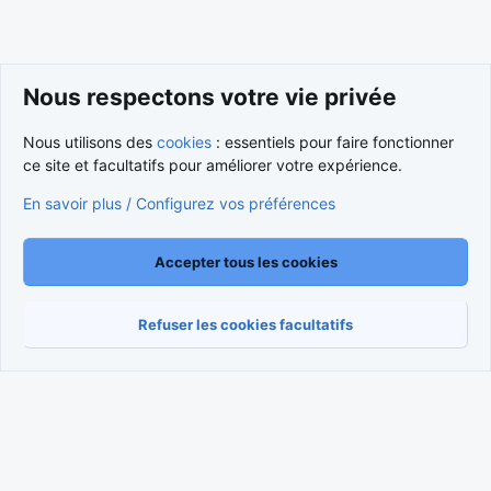
Nous respectons votre vie privée
Nous utilisons des
cookies
: essentiels pour faire fonctionner
ce site et facultatifs pour améliorer votre expérience.
Cookies
Nous contacter
En savoir plus / Configurez vos préférences
Conditions et règlement
Politique de confidentialité
Aide
Accueil
R
S
S
Accepter tous les cookies
®
Community platform by XenForo
© 2010-2026 XenForo Ltd.
Traduction française par
XenForo FR
|
Media embeds via s9e/MediaSites
Refuser les cookies facultatifs