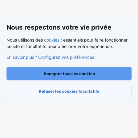
Nous respectons votre vie privée
Nous utilisons des
cookies
: essentiels pour faire fonctionner
ce site et facultatifs pour améliorer votre expérience.
Cookies
Nous contacter
En savoir plus / Configurez vos préférences
Conditions et règlement
Politique de confidentialité
Aide
Accueil
R
S
S
Accepter tous les cookies
®
Community platform by XenForo
© 2010-2026 XenForo Ltd.
Traduction française par
XenForo FR
|
Media embeds via s9e/MediaSites
Refuser les cookies facultatifs