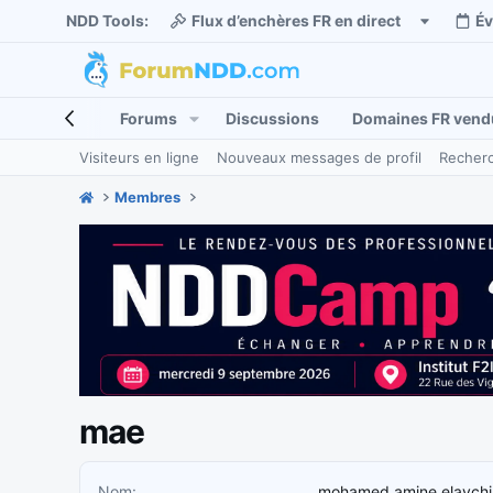
NDD Tools:
Flux d’enchères FR en direct
É
Forums
Discussions
Domaines FR vend
Visiteurs en ligne
Nouveaux messages de profil
Recherc
Membres
mae
Nom
mohamed amine elaychi