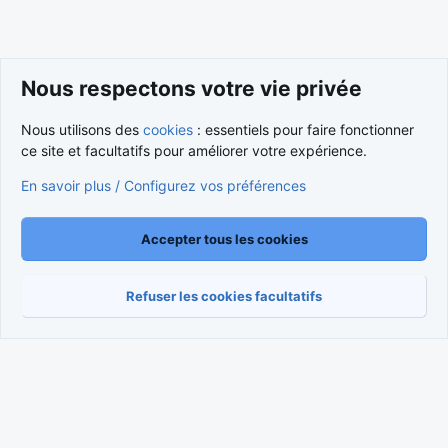
Membres
Nous respectons votre vie privée
Nous utilisons des
cookies
: essentiels pour faire fonctionner
ce site et facultatifs pour améliorer votre expérience.
Cookies
Nous contacter
En savoir plus / Configurez vos préférences
Conditions et règlement
Politique de confidentialité
Aide
Accueil
R
S
S
Accepter tous les cookies
®
Community platform by XenForo
© 2010-2026 XenForo Ltd.
Traduction française par
XenForo FR
|
Media embeds via s9e/MediaSites
Refuser les cookies facultatifs