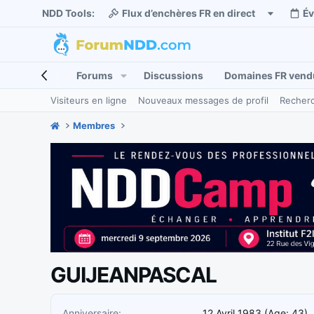
NDD Tools:
Flux d’enchères FR en direct
É
Forums
Discussions
Domaines FR vend
Visiteurs en ligne
Nouveaux messages de profil
Recherc
Membres
GUIJEANPASCAL
Anniversaire
12 Avril 1983 (Age: 43)