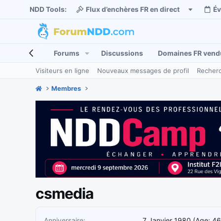
NDD Tools:
Flux d’enchères FR en direct
É
Forums
Discussions
Domaines FR vend
Visiteurs en ligne
Nouveaux messages de profil
Recherc
Membres
csmedia
Anniversaire
7 Janvier 1980 (Age: 46