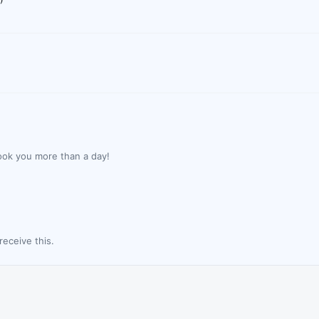
ook you more than a day!
!
eceive this.