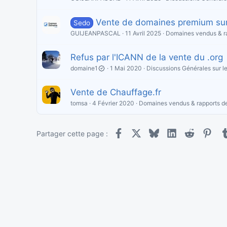
Vente de domaines premium su
Sedo
GUIJEANPASCAL
11 Avril 2025
Domaines vendus & r
Refus par l'ICANN de la vente du .org
domaine1
1 Mai 2020
Discussions Générales sur 
Vente de Chauffage.fr
tomsa
4 Février 2020
Domaines vendus & rapports d
Facebook
X
Bluesky
LinkedIn
Reddit
Pint
Partager cette page :