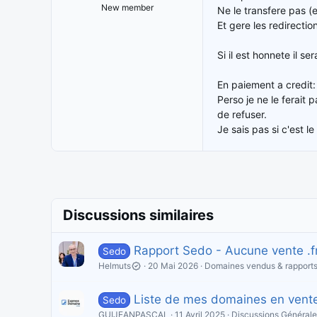
New member
Ne le transfere pas (
Et gere les redirectio
Si il est honnete il s
En paiement a credit:
Perso je ne le ferait
de refuser.
Je sais pas si c'est l
Discussions similaires
Rapport Sedo - Aucune vente .fr
Sedo
Helmuts
20 Mai 2026
Domaines vendus & rapports
Liste de mes domaines en vent
Sedo
GUIJEANPASCAL
11 Avril 2025
Discussions Générale