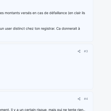
 des montants versés en cas de défaillance (en clair ils
un user distinct chez ton registrar. Ca donnerait à
#3
#4
nt. Il y a un certain risque, mais qui ne tente rien..