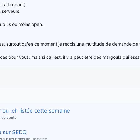
en attendant)
n serveurs
era plus ou moins open.
 pas, surtout qu'en ce moment je recois une multitude de demande de t
e cas pour vous, mais si ca l'est, il y a peut etre des margoula qui e
 ou .ch listée cette semaine
 de vente
e sur SEDO
s sur les Noms de Domaine