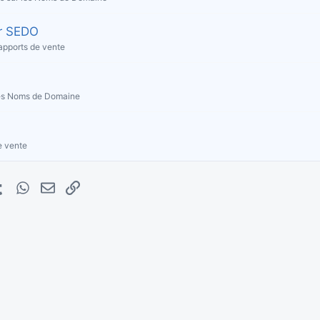
r SEDO
apports de vente
les Noms de Domaine
e vente
erest
Tumblr
WhatsApp
E-mail
Lien