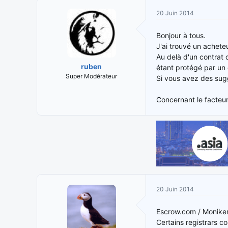
i
t
20 Juin 2014
t
e
i
d
Bonjour à tous.
a
e
J'ai trouvé un achete
t
d
Au delà d'un contrat 
e
é
ruben
étant protégé par un 
u
b
Super Modérateur
Si vous avez des sugg
r
u
d
t
e
Concernant le facteur 
l
a
d
i
s
c
u
s
20 Juin 2014
s
i
o
Escrow.com / Moniker 
n
Certains registrars 