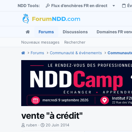
NDD Tools:
Flux d’enchères FR en direct
É
Forums
Discussions
Domaines FR ven
Nouveaux messages
Rechercher
Forums
Communauté & événements
Communauté
vente "à crédit"
I
D
ruben
20 Juin 2014
n
a