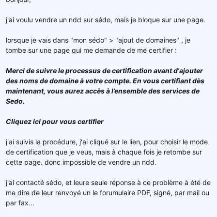
e
l
j'ai voulu vendre un ndd sur sédo, mais je bloque sur une page.
a
d
lorsque je vais dans "mon sédo" > "ajout de domaines" , je
i
s
tombe sur une page qui me demande de me certifier :
c
u
Merci de suivre le processus de certification avant d'ajouter
s
des noms de domaine à votre compte. En vous certifiant dès
s
maintenant, vous aurez accès à l’ensemble des services de
i
Sedo.
o
n
Cliquez ici pour vous certifier
j'ai suivis la procédure, j'ai cliqué sur le lien, pour choisir le mode
de certification que je veus, mais à chaque fois je retombe sur
cette page. donc impossible de vendre un ndd.
j'ai contacté sédo, et leure seule réponse à ce problème à été de
me dire de leur renvoyé un le forumulaire PDF, signé, par mail ou
par fax...