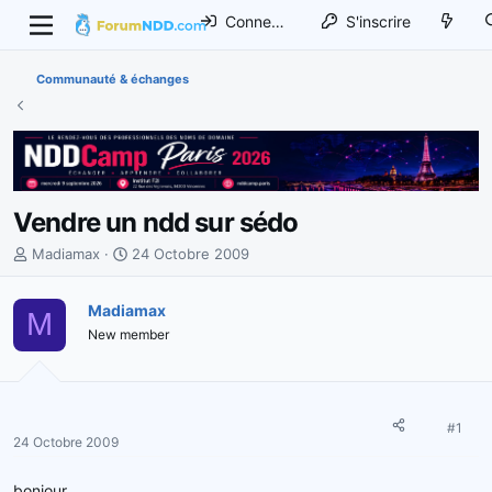
Connexion
S'inscrire
Communauté & échanges
Vendre un ndd sur sédo
I
D
Madiamax
24 Octobre 2009
n
a
i
t
Madiamax
M
t
e
New member
i
d
a
e
t
d
e
é
u
b
#1
24 Octobre 2009
r
u
d
t
bonjour,