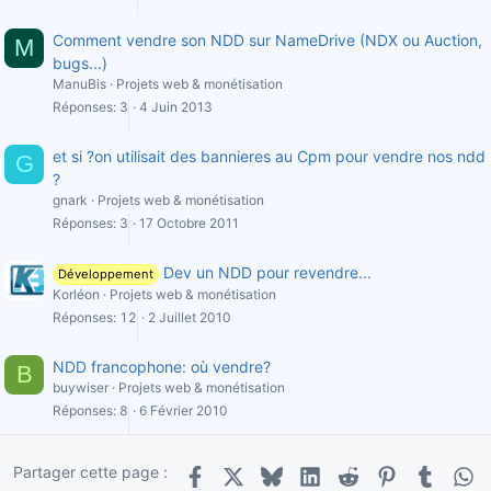
Comment vendre son NDD sur NameDrive (NDX ou Auction,
M
bugs...)
ManuBis
Projets web & monétisation
Réponses
3
4 Juin 2013
et si ?on utilisait des bannieres au Cpm pour vendre nos ndd
G
?
gnark
Projets web & monétisation
Réponses
3
17 Octobre 2011
Dev un NDD pour revendre...
Développement
Korléon
Projets web & monétisation
Réponses
12
2 Juillet 2010
NDD francophone: où vendre?
B
buywiser
Projets web & monétisation
Réponses
8
6 Février 2010
Partager cette page :
Facebook
X
Bluesky
LinkedIn
Reddit
Pinterest
Tumblr
Wha