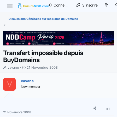
Connexion
S'inscrire
Discussions Générales sur les Noms de Domaine
Transfert impossible depuis
BuyDomains
I
D
vavane
21 Novembre 2008
n
a
i
t
vavane
V
t
e
New member
i
d
a
e
t
d
e
é
u
b
#1
21 Novembre 2008
r
u