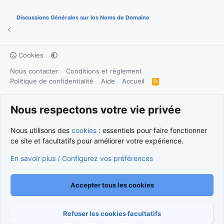
Discussions Générales sur les Noms de Domaine
Cookies
Nous contacter
Conditions et règlement
Politique de confidentialité
Aide
Accueil
R
S
S
®
Community platform by XenForo
© 2010-2026 XenForo Ltd.
Nous respectons votre vie privée
Traduction française par
XenForo FR
|
Media embeds via s9e/MediaSites
Nous utilisons des
cookies
: essentiels pour faire fonctionner
ce site et facultatifs pour améliorer votre expérience.
En savoir plus / Configurez vos préférences
Accepter tous les cookies
Refuser les cookies facultatifs