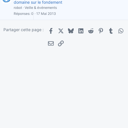
domaine sur le fondement
robot
Veille & événements
Réponses
0
17 Mai 2013
Partager cette page :
Facebook
X
Bluesky
LinkedIn
Reddit
Pinterest
Tumblr
Wha
E-mail
Lien