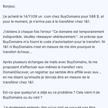
d
t
Bonjour,
e
l
j'ai acheté le 14/11/08 un .com chez BuyDomains pour 588 $, et
a
pour le moment, je n'arrive pas à le transférer chez 1&1.
d
i
s
J'obtiens à chaque fois l'erreur "Ce domaine est temporairement
c
indisponible. Veuillez réessayer ultérieurement.". Je précise que
u
BuyDomains m'a fourni le code d'autorisation pour le transfert. Ni
s
1&1 ni BuyDomains n'est en mesure de me dire pourquoi le
s
transfert échoue...
i
o
Après plusieurs échanges de mails avec BuyDomains, ils me
n
proposent d'effectuer eux-mêmes le transfert vers
DomainDiscover, un registrar qui semble être affilié avec eux...
en me disant qu'ensuite je devrais être en mesure de le
transférer chez 1&1.
Est-ce que quelqu'un a déjà eu ce problème ? Cela vient-il de
BuyDomains ou du ndd ?
J'ai également entendu dire qu'un ndd ne pouvait pas être