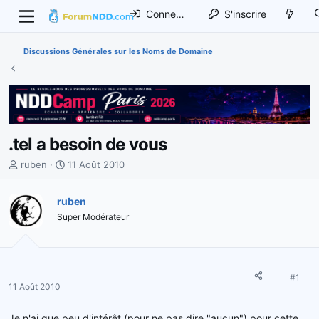
Connexion
S'inscrire
Discussions Générales sur les Noms de Domaine
.tel a besoin de vous
I
D
ruben
11 Août 2010
n
a
i
t
ruben
t
e
Super Modérateur
i
d
a
e
t
d
e
é
u
b
#1
11 Août 2010
r
u
d
t
Je n'ai que peu d'intérêt (pour ne pas dire "aucun") pour cette