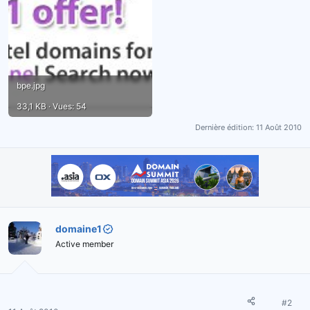
bpe.jpg
33,1 KB · Vues: 54
Dernière édition:
11 Août 2010
domaine1
Active member
#2