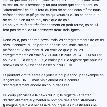
e
extension, mais revenons y un peu parce que concernant les
l
"alternatives" ça nous fera du bien de ne pas nous même nous
a
enfoncer dans le piège dot co qui voudrait qu'on ne parle que
d
de ça, en bien ou en mal, mais que de ça !
i
s
Le pauvre tel étant très franchement en petit forme, ça ne lui
c
fera pas de mal de lui consacrer deux trois lignes.
u
s
Donc voilà, pas énorme news, mais les enregistrements de ce tld
s
révolutionnaire, d'une part ne décolle pas, mais surtout
i
plafonnent. Visiblement si j'en crois ce que je lis, les
o
enregistrements en était à 230 000 fin 2009 et 243 000 au 1er
n
aout 2010 !! la claque !! Et je crains pour le registre que pour les
renews on ne puissent se baser sur du 100%.
Et pourtant dot tel tente de jouer le coup à fond, par exemple en
lançant les IDN .... mais visiblement vu le nombre
d'enregistrement encore un coup dans l'eau.
Du coup j'en viens à la news du jour, le registre va tenter
d'artificiellement augmenter le nombre des enregistrements
(j'imagine que c'est nécessaire pour que les investisseurs ne