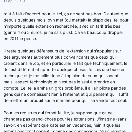
11 Août 2010
tout à fait d'accord pour le .tel, ça ne sent pas bon. D'autant que
depuis quelques mois, ovh met (ou mettait) la dispo des .tel pour
n'importe quelle extension recherchée, avec un tarif très bas
(genre 4 ou 5 euros, je ne sais plus). Ca va beaucoup dropper
en 2011 je pense.
Il reste quelques défenseurs de l'extension qui s'appuient sur
des arguments autrement plus convaincants que ceux qui
croient dans le .co, et en particulier le fait que techniquement, le
.tel est différent et apporte quelque chose. Je suis une buse en
technique et je me rallie donc à l'opinion de ceux qui savent,
mais l'aspect technologique n'est pas le seul à prendre en
compte. Le .tel a amha un gros problème, il a l'air piloté par des
gens qui ne connaissent rien à l'internet et qui pensent qu'il suffit
de mettre un produit sur le marché pour qu'il se vende tout seul.
Pour les registres qui feront faillite, je suppose que ça ne
changera pas grand-chose pour les extensions. J'imagine (sans
savoir, en espérant que kate est en vacances, hein !) que les
extensions fonctionnent comme des concessions. Si un registre