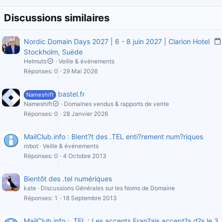
Discussions similaires
Nordic Domain Days 2027 | 6 - 8 juin 2027 | Clarion Hotel
Stockholm, Suède
Helmuts
Veille & événements
Réponses
0
29 Mai 2026
l
i
bastel.fr
Nameshift
Nameshift
Domaines vendus & rapports de vente
Réponses
0
28 Janvier 2026
i
MailClub.info : Bient?t des .TEL enti?rement num?riques
robot
Veille & événements
Réponses
0
4 Octobre 2013
'
Bientôt des .tel numériques
kate
Discussions Générales sur les Noms de Domaine
Réponses
1
18 Septembre 2013
MailClub.info : .TEL : Les accents Fran?ais accept?s d?s le 3