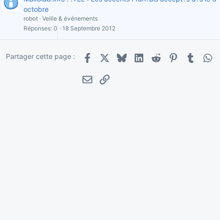
octobre
robot
Veille & événements
Réponses
0
18 Septembre 2012
Partager cette page :
Facebook
X
Bluesky
LinkedIn
Reddit
Pinterest
Tumblr
Wha
E-mail
Lien