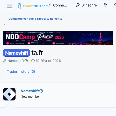
Connexion
S'inscrire
Domaines vendus & rapports de vente
ta.fr
Nameshift
I
D
Nameshift
19 Février 2026
n
a
i
t
Trader history (0)
t
e
i
d
a
e
Nameshift
t
d
e
New member
é
u
b
r
u
d
t