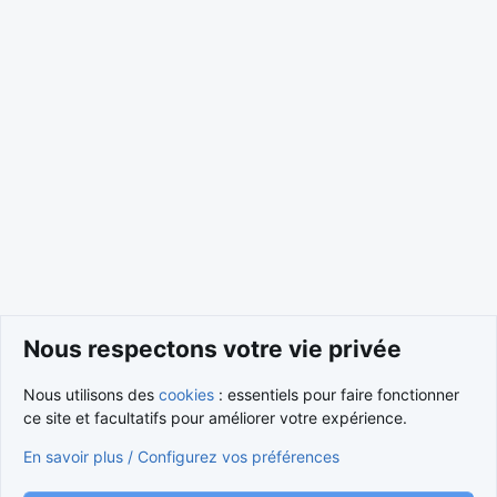
Domaines vendus & rapports de vente
Nous respectons votre vie privée
Nous utilisons des
cookies
: essentiels pour faire fonctionner
Cookies
ce site et facultatifs pour améliorer votre expérience.
Nous contacter
Conditions et règlement
En savoir plus / Configurez vos préférences
Politique de confidentialité
Aide
Accueil
R
S
S