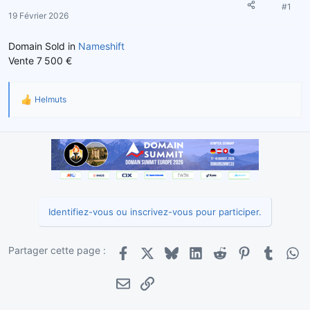
e
#1
19 Février 2026
l
a
d
Domain Sold in
Nameshift
i
Vente 7 500 €
s
c
Helmuts
u
R
s
é
s
a
i
c
t
o
i
n
o
n
s
Identifiez-vous ou inscrivez-vous pour participer.
:
Partager cette page :
Facebook
X
Bluesky
LinkedIn
Reddit
Pinterest
Tumblr
Wha
E-mail
Lien