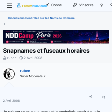
Connexion
S'inscrire
Discussions Générales sur les Noms de Domaine
Snapnames et fuseaux horaires
I
D
ruben
2 Avril 2008
n
a
i
t
ruben
t
e
Super Modérateur
i
d
a
e
t
d
e
é
u
b
#1
2 Avril 2008
r
u
d
t
Je suis sur un ou deux snaps et je souhaitais savoir à quelle