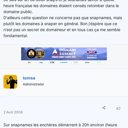
e
heure française les domaines étaient censés retomber dans le
l
domaine public.
a
D'ailleurs cette question ne concerne pas que snapnames, mais
d
plutôt les domaines à snaper en général. Bon j'éspère que ce
i
s
n'est pas un secret de domaineur et en tous cas ça me semble
c
fondamental.
u
s
s
i
o
n
tomsa
Administrator
#2
2 Avril 2008
Sur snapnames les enchères démarrent à 20h environ (heure