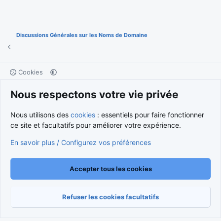
Discussions Générales sur les Noms de Domaine
Cookies
Nous contacter
Conditions et règlement
Nous respectons votre vie privée
Politique de confidentialité
Aide
Accueil
R
S
S
Nous utilisons des
cookies
: essentiels pour faire fonctionner
®
Community platform by XenForo
© 2010-2026 XenForo Ltd.
ce site et facultatifs pour améliorer votre expérience.
Traduction française par
XenForo FR
|
Media embeds via s9e/MediaSites
En savoir plus / Configurez vos préférences
Accepter tous les cookies
Refuser les cookies facultatifs