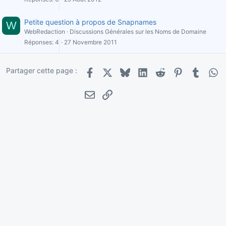
Petite question à propos de Snapnames
W
WebRedaction
Discussions Générales sur les Noms de Domaine
Réponses
4
27 Novembre 2011
Partager cette page :
Facebook
X
Bluesky
LinkedIn
Reddit
Pinterest
Tumblr
Wha
E-mail
Lien