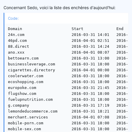
Concernant Sedo, voici la liste des enchères d'aujourd'hui:
Code:
Domain                     Start              End    
24n.com                    2016-03-31 14:01   2016-04
46pd.com                   2016-04-01 02:51   2016-04
88.direct                  2016-03-31 14:24   2016-04
ano.xxx                    2016-04-01 08:07   2016-04
bettoearn.com              2016-03-31 13:00   2016-04
businessleverage.com       2016-03-31 18:00   2016-04
cigarettes.directory       2016-04-01 00:00   2016-04
coolerwater.com            2016-03-31 18:00   2016-04
ecoshopping.com            2016-03-31 18:00   2016-04
europoke.com               2016-03-31 21:45   2016-04
flugshow.com               2016-03-31 18:00   2016-04
fuelupnutrition.com        2016-03-31 18:00   2016-04
g.company                  2016-03-31 17:19   2016-04
lemondeducommerce.com      2016-03-31 18:21   2016-04
merchant.services          2016-04-01 07:08   2016-04
mobile-porn.com            2016-03-31 18:00   2016-04
mobile-sex.com             2016-03-31 18:00   2016-04