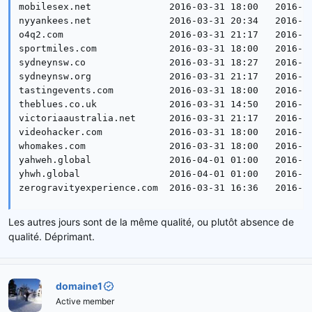
mobilesex.net              2016-03-31 18:00   2016-04
nyyankees.net              2016-03-31 20:34   2016-04
o4q2.com                   2016-03-31 21:17   2016-04
sportmiles.com             2016-03-31 18:00   2016-04
sydneynsw.co               2016-03-31 18:27   2016-04
sydneynsw.org              2016-03-31 21:17   2016-04
tastingevents.com          2016-03-31 18:00   2016-04
theblues.co.uk             2016-03-31 14:50   2016-04
victoriaaustralia.net      2016-03-31 21:17   2016-04
videohacker.com            2016-03-31 18:00   2016-04
whomakes.com               2016-03-31 18:00   2016-04
yahweh.global              2016-04-01 01:00   2016-04
yhwh.global                2016-04-01 01:00   2016-04
zerogravityexperience.com  2016-03-31 16:36   2016-0
Les autres jours sont de la même qualité, ou plutôt absence de
qualité. Déprimant.
domaine1
Active member