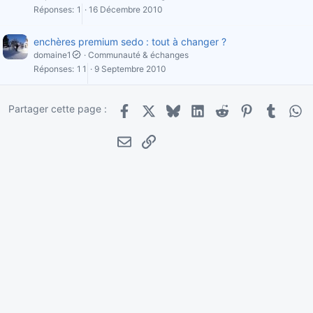
Réponses
1
16 Décembre 2010
enchères premium sedo : tout à changer ?
domaine1
Communauté & échanges
Réponses
11
9 Septembre 2010
Partager cette page :
Facebook
X
Bluesky
LinkedIn
Reddit
Pinterest
Tumblr
Wha
E-mail
Lien