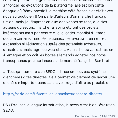
e
annoncer les évolutions de la plateforme. Elle est loin cette
l
époque où Rémy boostait la machine côté français et était avec
a
nous au quotidien !! On parle d'ailleurs d'un marché français
d
timide, mais j'ai l'impression que des ventes se font, que des
i
s
acteurs du second marché, snaping etc ont des projets
c
intéressants mais par contre que le leader mondial du trade
u
occulte certains marchés nationaux ne favorisant en rien leur
s
expansion ni l'éducation auprès des potentiels acheteurs,
s
utilisateurs finals, agence web etc ... Au final le travail est fait en
i
Allemagne et on voit les boites allemands acheter nos noms
o
francophones pour se lancer sur le marché français ! Bon bref ...
n
... Tout ça pour dire que SEDO a lancé un nouveau système
d'enchères dites directes. Cela permet visiblement de lancer une
enchère n'importe quand sans avoir reçu d'offre au préalable.
https://sedo.com/fr/vente-de-domaines/enchere-directe/
PS : Excusez la longue introduction, la news c'est bien l'évolution
SEDO.
Dernière édition:
10 Mai 2015