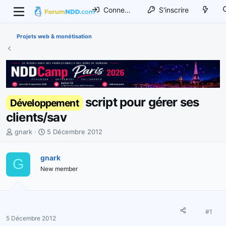
Connexion
S'inscrire
Projets web & monétisation
script pour gérer ses
Développement
clients/sav
I
D
gnark
5 Décembre 2012
n
a
i
t
gnark
G
t
e
New member
i
d
a
e
t
d
e
é
u
b
#1
5 Décembre 2012
r
u