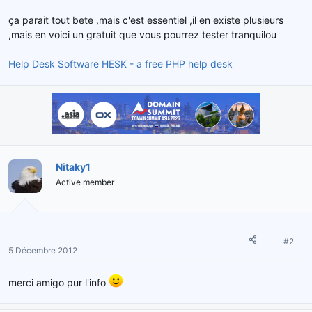
d
t
ça parait tout bete ,mais c'est essentiel ,il en existe plusieurs
e
,mais en voici un gratuit que vous pourrez tester tranquilou
l
a
Help Desk Software HESK - a free PHP help desk
d
i
s
c
u
s
s
i
Nitaky1
o
Active member
n
#2
5 Décembre 2012
merci amigo pur l'info