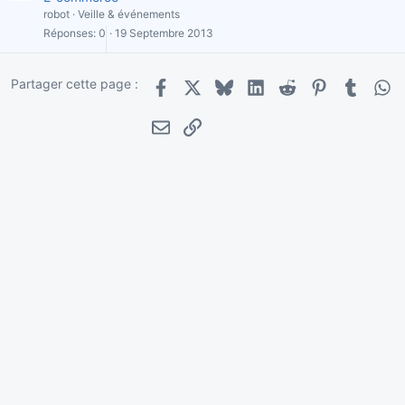
robot
Veille & événements
Réponses
0
19 Septembre 2013
Partager cette page :
Facebook
X
Bluesky
LinkedIn
Reddit
Pinterest
Tumblr
Wha
E-mail
Lien