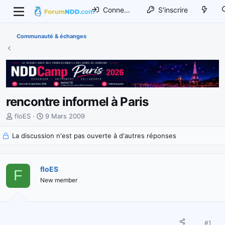
Connexion
S'inscrire
Communauté & échanges
rencontre informel à Paris
I
D
floES
9 Mars 2009
n
a
La discussion n'est pas ouverte à d'autres réponses
i
t
t
e
i
d
a
e
floES
F
t
d
New member
e
é
u
b
r
u
d
t
#1