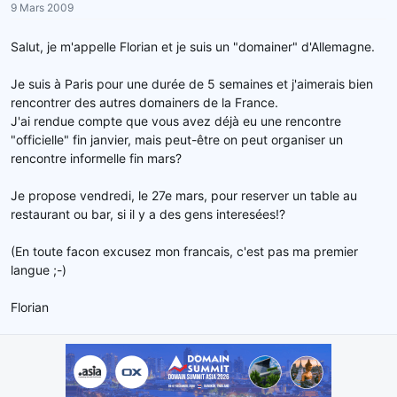
e
9 Mars 2009
l
a
Salut, je m'appelle Florian et je suis un "domainer" d'Allemagne.
d
i
Je suis à Paris pour une durée de 5 semaines et j'aimerais bien
s
rencontrer des autres domainers de la France.
c
J'ai rendue compte que vous avez déjà eu une rencontre
u
"officielle" fin janvier, mais peut-être on peut organiser un
s
rencontre informelle fin mars?
s
i
Je propose vendredi, le 27e mars, pour reserver un table au
o
restaurant ou bar, si il y a des gens interesées!?
n
(En toute facon excusez mon francais, c'est pas ma premier
langue ;-)
Florian