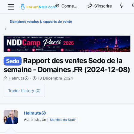
Connexion
S'inscrire
Domaines vendus & rapports de vente
Rapport des ventes Sedo de la
Sedo
semaine - Domaines .FR (2024-12-08)
I
D
Helmuts
10 Décembre 2024
n
a
i
t
Trader history (0)
t
e
i
d
a
e
Helmuts
t
d
e
Administrator
é
Membre du Staff
u
b
r
u