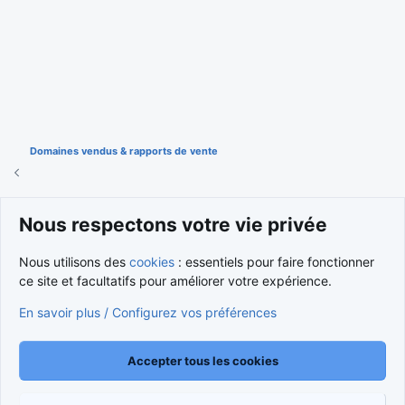
Domaines vendus & rapports de vente
Cookies
Nous respectons votre vie privée
Nous contacter
Conditions et règlement
Nous utilisons des
cookies
: essentiels pour faire fonctionner
Politique de confidentialité
Aide
Accueil
R
S
ce site et facultatifs pour améliorer votre expérience.
S
®
Community platform by XenForo
© 2010-2026 XenForo Ltd.
En savoir plus / Configurez vos préférences
Traduction française par
XenForo FR
|
Media embeds via s9e/MediaSites
Accepter tous les cookies