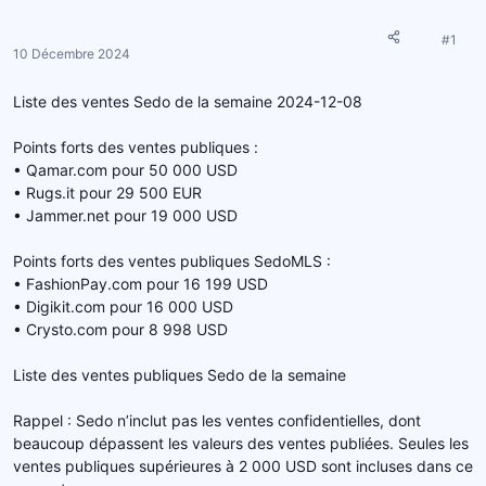
d
t
e
#1
10 Décembre 2024
l
a
d
Liste des ventes Sedo de la semaine 2024-12-08
i
s
Points forts des ventes publiques :
c
• Qamar.com pour 50 000 USD
u
• Rugs.it pour 29 500 EUR
s
• Jammer.net pour 19 000 USD
s
i
Points forts des ventes publiques SedoMLS :
o
• FashionPay.com pour 16 199 USD
n
• Digikit.com pour 16 000 USD
• Crysto.com pour 8 998 USD
Liste des ventes publiques Sedo de la semaine
Rappel : Sedo n’inclut pas les ventes confidentielles, dont
beaucoup dépassent les valeurs des ventes publiées. Seules les
ventes publiques supérieures à 2 000 USD sont incluses dans ce