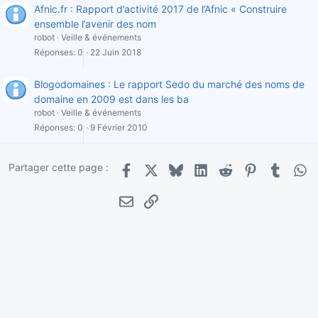
Afnic.fr : Rapport d’activité 2017 de l’Afnic « Construire
ensemble l’avenir des nom
robot
Veille & événements
Réponses
0
22 Juin 2018
Blogodomaines : Le rapport Sedo du marché des noms de
domaine en 2009 est dans les ba
robot
Veille & événements
Réponses
0
9 Février 2010
Partager cette page :
Facebook
X
Bluesky
LinkedIn
Reddit
Pinterest
Tumblr
Wha
E-mail
Lien