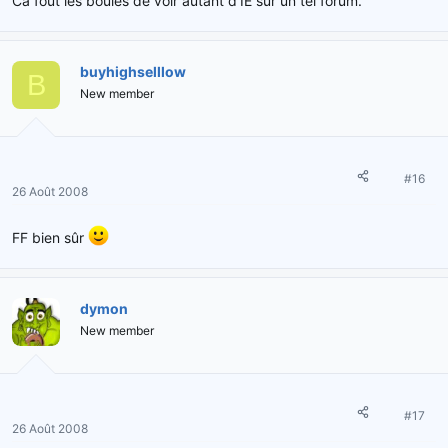
Ca fout les boules de voir autant d'IE sur un tel forum.
buyhighselllow
B
New member
#16
26 Août 2008
FF bien sûr
dymon
New member
#17
26 Août 2008