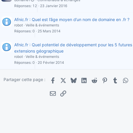
Réponses
12
23 Janvier 2016
Afnic.fr : Quel est l’âge moyen d’un nom de domaine en .fr ?
robot
Veille & événements
Réponses
0
25 Mars 2014
Afnic.fr : Quel potentiel de développement pour les 5 futures
extensions géographique
robot
Veille & événements
Réponses
0
20 Février 2014
Partager cette page :
Facebook
X
Bluesky
LinkedIn
Reddit
Pinterest
Tumblr
Wha
E-mail
Lien