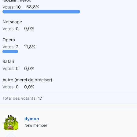
d
t
Votes:
10
58,8%
e
l
a
Netscape
d
Votes:
0
0,0%
i
s
Opéra
c
Votes:
2
11,8%
u
s
Safari
s
Votes:
0
0,0%
i
o
Autre (merci de préciser)
n
Votes:
0
0,0%
Total des votants
17
dymon
New member