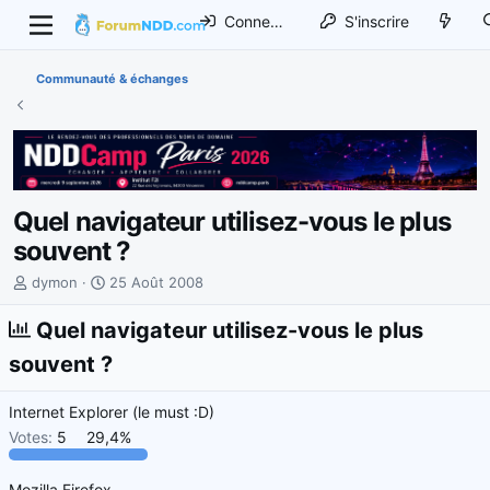
Connexion
S'inscrire
Communauté & échanges
Quel navigateur utilisez-vous le plus
souvent ?
I
D
dymon
25 Août 2008
n
a
i
t
Quel navigateur utilisez-vous le plus
t
e
souvent ?
i
d
a
e
Internet Explorer (le must :D)
t
d
e
é
Votes:
5
29,4%
u
b
r
u
Mozilla Firefox