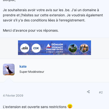
e
l
Je souhaiterais avoir votre avis sur les .be. J'ai un domaine à
a
prendre et j'hésites sur cette extension. Je voudrais également
d
savoir s'il y'a des conditions liées à l'enregistrement.
i
s
c
Merci d'avance pour vos réponses.
u
s
s
i
o
n
kate
Super Modérateur
#2
4 Février 2009
L'extension est ouverte sans restrictions