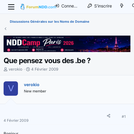
Connexion
S'inscrire
Discussions Générales sur les Noms de Domaine
Que pensez vous des .be ?
I
D
verokio
4 Février 2009
n
a
i
t
verokio
V
t
e
New member
i
d
a
e
t
d
e
é
u
b
#1
4 Février 2009
r
u
d
t
Bonjour,