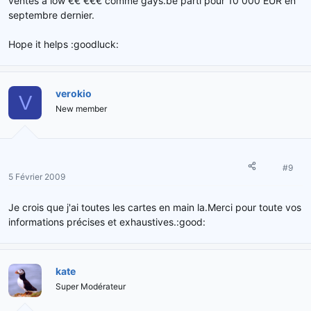
ventes à low €€ €€€ comme gays.be parti pour 10 000 EUR en
septembre dernier.
Hope it helps :goodluck:
verokio
V
New member
#9
5 Février 2009
Je crois que j'ai toutes les cartes en main la.Merci pour toute vos
informations précises et exhaustives.:good:
kate
Super Modérateur