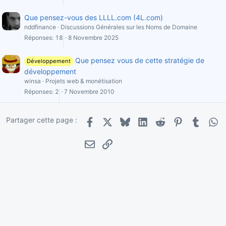
Que pensez-vous des LLLL.com (4L.com)
nddfinance
Discussions Générales sur les Noms de Domaine
Réponses
18
8 Novembre 2025
Que pensez vous de cette stratégie de
Développement
développement
winsa
Projets web & monétisation
Réponses
2
7 Novembre 2010
Partager cette page :
Facebook
X
Bluesky
LinkedIn
Reddit
Pinterest
Tumblr
Wha
E-mail
Lien