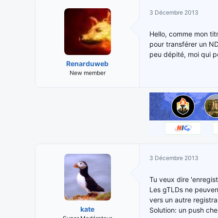
i
t
3 Décembre 2013
t
e
i
d
Hello, comme mon titr
a
e
pour transférer un NDD
t
d
peu dépité, moi qui pe
e
é
Renarduweb
u
b
New member
r
u
d
t
e
l
a
d
i
s
c
3 Décembre 2013
u
s
Tu veux dire 'enregis
s
Les gTLDs ne peuvent 
i
vers un autre registra
o
kate
Solution: un push chez
n