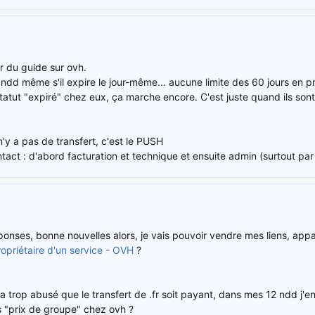
ur du guide sur ovh.
 ndd même s'il expire le jour-même... aucune limite des 60 jours en p
statut "expiré" chez eux, ça marche encore. C'est juste quand ils son
n'y a pas de transfert, c'est le PUSH
ct : d'abord facturation et technique et ensuite admin (surtout par 
onses, bonne nouvelles alors, je vais pouvoir vendre mes liens, app
priétaire d'un service - OVH
?
ça trop abusé que le transfert de .fr soit payant, dans mes 12 ndd j'e
es "prix de groupe" chez ovh ?