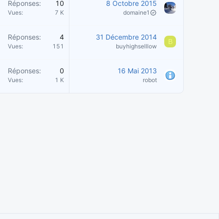
Réponses
10
8 Octobre 2015
Vues
7 K
domaine1
Réponses
4
31 Décembre 2014
B
Vues
151
buyhighselllow
Réponses
0
16 Mai 2013
Vues
1 K
robot