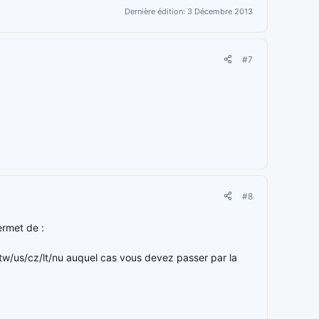
Dernière édition:
3 Décembre 2013
#7
#8
ermet de :
n/tw/us/cz/lt/nu auquel cas vous devez passer par la