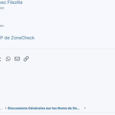
ec Filezilla
ion
ges
UDP de ZoneCheck
erest
Tumblr
WhatsApp
E-mail
Lien
 & actualités des noms de domaine
Discussions Générales sur les Noms de Domaine