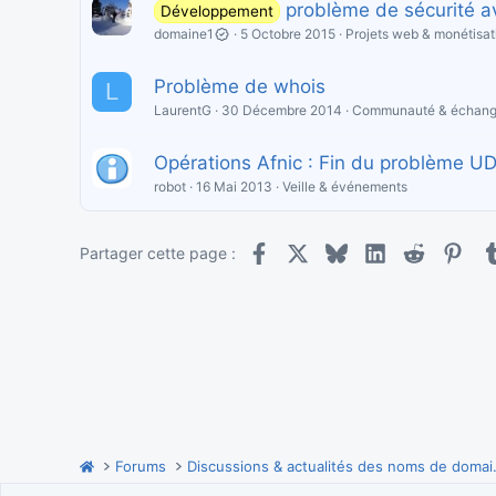
problème de sécurité av
Développement
domaine1
5 Octobre 2015
Projets web & monétisat
Problème de whois
L
LaurentG
30 Décembre 2014
Communauté & échan
Opérations Afnic : Fin du problème 
robot
16 Mai 2013
Veille & événements
Facebook
X
Bluesky
LinkedIn
Reddit
Pint
Partager cette page :
Forums
Discussions