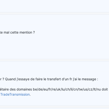
ète mal cette mention ?
? Quand j'essaye de faire le transfert d'un fr j'ai le message :
iétaire des domaines be/de/eu/fr/re/uk/lu/ch/li/cn/tw/us/cz/lt/nu doi
 TradeTransmission
.