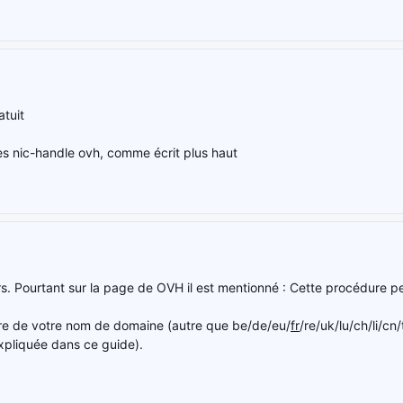
atuit
 les nic-handle ovh, comme écrit plus haut
rs. Pourtant sur la page de OVH il est mentionné : Cette procédure p
ire de votre nom de domaine (autre que be/de/eu/
fr
/re/uk/lu/ch/li/c
pliquée dans ce guide).