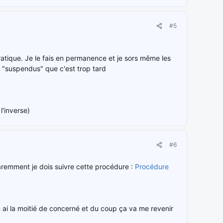
#5
ratique. Je le fais en permanence et je sors même les
t "suspendus" que c'est trop tard
l'inverse)
#6
aremment je dois suivre cette procédure :
Procédure
n ai la moitié de concerné et du coup ça va me revenir