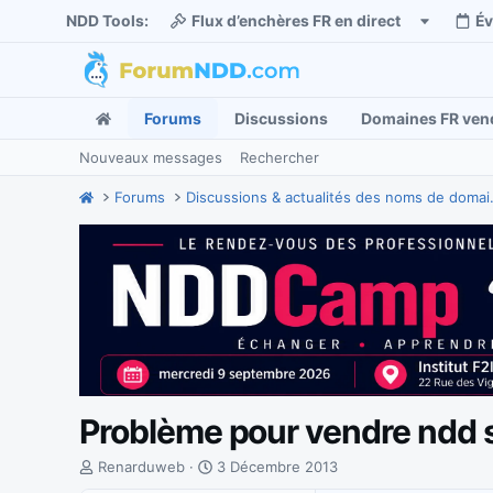
NDD Tools:
Flux d’enchères FR en direct
É
Forums
Discussions
Domaines FR ven
Nouveaux messages
Rechercher
Forums
Discussions
Problème pour vendre ndd 
I
D
Renarduweb
3 Décembre 2013
n
a