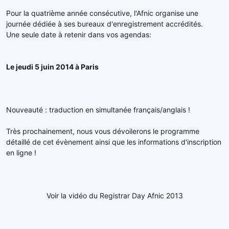
d
t
Pour la quatrième année consécutive, l'Afnic organise une
e
journée dédiée à ses bureaux d'enregistrement accrédités.
l
Une seule date à retenir dans vos agendas:
a
d
i
s
Le jeudi 5 juin 2014 à Paris
c
u
s
s
Nouveauté : traduction en simultanée français/anglais !
i
o
Très prochainement, nous vous dévoilerons le programme
n
détaillé de cet évènement ainsi que les informations d'inscription
en ligne !
Voir la vidéo du Registrar Day Afnic 2013​