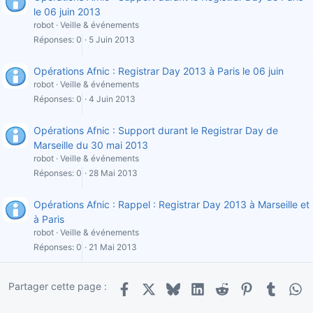
le 06 juin 2013
robot
Veille & événements
Réponses
0
5 Juin 2013
Opérations Afnic : Registrar Day 2013 à Paris le 06 juin
robot
Veille & événements
Réponses
0
4 Juin 2013
Opérations Afnic : Support durant le Registrar Day de
Marseille du 30 mai 2013
robot
Veille & événements
Réponses
0
28 Mai 2013
Opérations Afnic : Rappel : Registrar Day 2013 à Marseille et
à Paris
robot
Veille & événements
Réponses
0
21 Mai 2013
Partager cette page :
Facebook
X
Bluesky
LinkedIn
Reddit
Pinterest
Tumblr
Wha