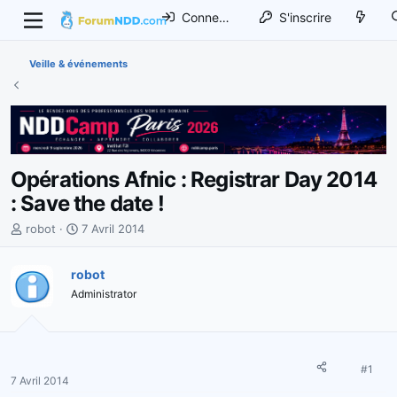
Connexion
S'inscrire
Veille & événements
Opérations Afnic : Registrar Day 2014
: Save the date !
I
D
robot
7 Avril 2014
n
a
i
t
robot
t
e
Administrator
i
d
a
e
t
d
e
é
u
b
#1
7 Avril 2014
r
u