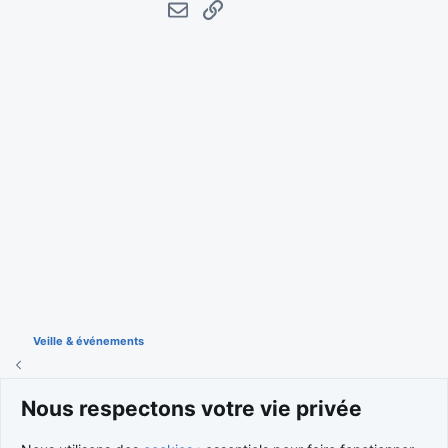
E-mail
Lien
Veille & événements
Nous respectons votre vie privée
Cookies