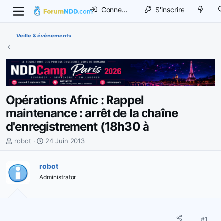
Connexion
S'inscrire
Veille & événements
Opérations Afnic : Rappel
maintenance : arrêt de la chaîne
d'enregistrement (18h30 à
I
D
robot
24 Juin 2013
n
a
i
t
robot
t
e
Administrator
i
d
a
e
t
d
e
é
u
b
#1