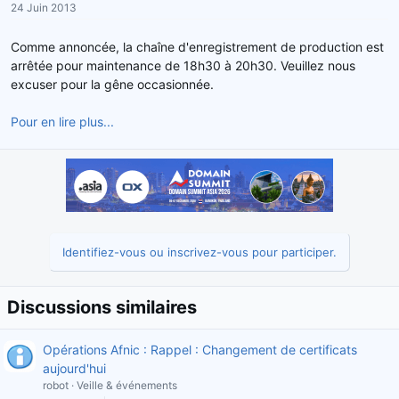
24 Juin 2013
r
u
d
t
Comme annoncée, la chaîne d'enregistrement de production est
e
arrêtée pour maintenance de 18h30 à 20h30. Veuillez nous
l
excuser pour la gêne occasionnée.
a
d
Pour en lire plus...
i
s
c
u
s
s
i
o
Identifiez-vous ou inscrivez-vous pour participer.
n
Discussions similaires
Opérations Afnic : Rappel : Changement de certificats
aujourd'hui
robot
Veille & événements