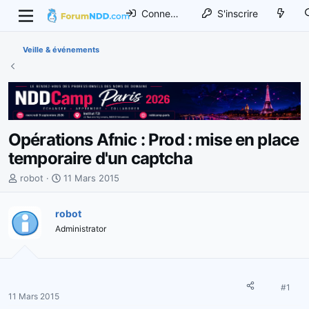
Connexion
S'inscrire
Veille & événements
Opérations Afnic : Prod : mise en place
temporaire d'un captcha
I
D
robot
11 Mars 2015
n
a
i
t
robot
t
e
Administrator
i
d
a
e
t
d
e
é
u
b
#1
11 Mars 2015
r
u