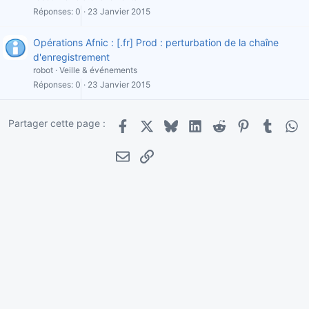
Réponses
0
23 Janvier 2015
Opérations Afnic : [.fr] Prod : perturbation de la chaîne
d'enregistrement
robot
Veille & événements
Réponses
0
23 Janvier 2015
Partager cette page :
Facebook
X
Bluesky
LinkedIn
Reddit
Pinterest
Tumblr
Wha
E-mail
Lien