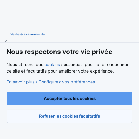
Veille & événements
Nous respectons votre vie privée
Cookies
Nous utilisons des
cookies
: essentiels pour faire fonctionner
Nous contacter
Conditions et règlement
ce site et facultatifs pour améliorer votre expérience.
Politique de confidentialité
Aide
Accueil
R
S
En savoir plus / Configurez vos préférences
S
®
Community platform by XenForo
© 2010-2026 XenForo Ltd.
Traduction française par
XenForo FR
|
Media embeds via s9e/MediaSites
Accepter tous les cookies
Refuser les cookies facultatifs