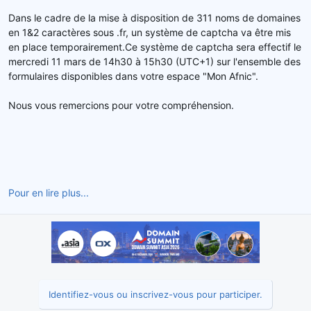
d
t
Dans le cadre de la mise à disposition de 311 noms de domaines
e
en 1&2 caractères sous .fr, un système de captcha va être mis
l
en place temporairement.Ce système de captcha sera effectif le
a
mercredi 11 mars de 14h30 à 15h30 (UTC+1) sur l'ensemble des
d
formulaires disponibles dans votre espace "Mon Afnic".
i
s
c
Nous vous remercions pour votre compréhension.
u
s
s
i
o
n
Pour en lire plus...
Identifiez-vous ou inscrivez-vous pour participer.