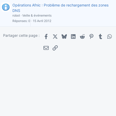
Opérations Afnic : Problème de rechargement des zones
DNS
robot
Veille & événements
Réponses
0
15 Avril 2012
Partager cette page :
Facebook
X
Bluesky
LinkedIn
Reddit
Pinterest
Tumblr
Wha
E-mail
Lien