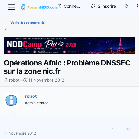
Connexion
S'inscrire
Veille & événements
Opérations Afnic : Problème DNSSEC
sur la zone nic.fr
I
D
robot
11 Novembre 2012
n
a
i
t
robot
t
e
Administrator
i
d
a
e
t
d
e
é
u
b
#1
11 Novembre 2012
r
u