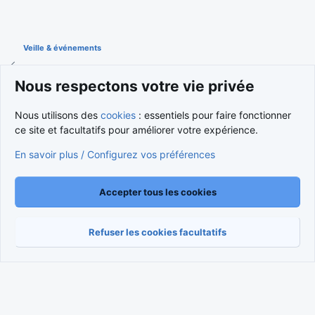
Veille & événements
Nous respectons votre vie privée
Cookies
Nous utilisons des
cookies
: essentiels pour faire fonctionner
Nous contacter
Conditions et règlement
ce site et facultatifs pour améliorer votre expérience.
Politique de confidentialité
Aide
Accueil
R
S
En savoir plus / Configurez vos préférences
S
®
Community platform by XenForo
© 2010-2026 XenForo Ltd.
Traduction française par
XenForo FR
|
Media embeds via s9e/MediaSites
Accepter tous les cookies
Refuser les cookies facultatifs