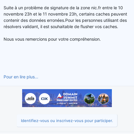
d
t
Suite à un problème de signature de la zone nic.fr entre le 10
e
novembre 23h et le 11 novembre 23h, certains caches peuvent
l
contenir des données erronées.Pour les personnes utilisant des
a
résolvers validant, il est souhaitable de flusher vos caches.
d
i
s
Nous vous remercions pour votre compréhension.
c
u
s
s
i
o
Pour en lire plus...
n
Identifiez-vous ou inscrivez-vous pour participer.