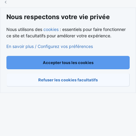
Nous respectons votre vie privée
Cookies
Nous contacter
Conditions et règlement
Nous utilisons des
cookies
: essentiels pour faire fonctionner
Politique de confidentialité
Aide
Accueil
R
ce site et facultatifs pour améliorer votre expérience.
S
S
®
Community platform by XenForo
© 2010-2026 XenForo Ltd.
En savoir plus / Configurez vos préférences
Traduction française par
XenForo FR
|
Media embeds via s9e/MediaSites
Accepter tous les cookies
Refuser les cookies facultatifs