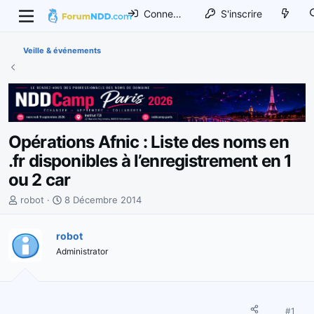
Connexion
S'inscrire
Veille & événements
Opérations Afnic : Liste des noms en
.fr disponibles à l’enregistrement en 1
ou 2 car
I
D
robot
8 Décembre 2014
n
a
i
t
robot
t
e
Administrator
i
d
a
e
t
d
e
é
u
b
#1