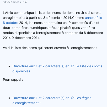
8 Décembre 2014
r
u
d
t
L'Afnic communique la liste des noms de domaine .fr qui seront
e
enregistrables à partir du 8 décembre 2014.Comme
annoncé le
l
8 octobre
2014, les noms de domaine en .
fr
composés d’un et
a
deux caractères numériques et/ou alphabétiques vont être
d
rendus disponibles à l’enregistrement à compter du 8 décembre
i
s
2014 9 décembre 2014.
c
u
Voici la liste des noms qui seront ouverts à l'enregistrement :
s
s
i
o
Ouverture aux 1 et 2 caractère(s) en .
fr
: la liste des noms
n
disponibles.
Pour rappel :
Ouverture aux 1 et 2 caractère(s) en .
fr
: les règles
d’enregistrement
;