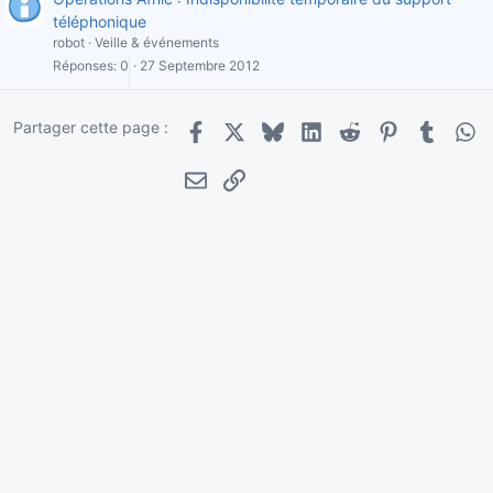
téléphonique
robot
Veille & événements
Réponses
0
27 Septembre 2012
Partager cette page :
Facebook
X
Bluesky
LinkedIn
Reddit
Pinterest
Tumblr
Wha
E-mail
Lien