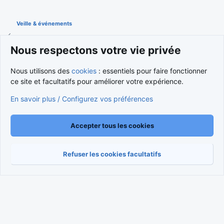
Veille & événements
Nous respectons votre vie privée
Cookies
Nous utilisons des
cookies
: essentiels pour faire fonctionner
Nous contacter
Conditions et règlement
ce site et facultatifs pour améliorer votre expérience.
Politique de confidentialité
Aide
Accueil
R
S
En savoir plus / Configurez vos préférences
S
®
Community platform by XenForo
© 2010-2026 XenForo Ltd.
Traduction française par
XenForo FR
|
Media embeds via s9e/MediaSites
Accepter tous les cookies
Refuser les cookies facultatifs