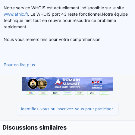
d
t
Notre service WHOIS est actuellement indisponible sur le site
e
www.afnic.fr
. Le WHOIS port 43 reste fonctionnel.Notre équipe
l
technique met tout en œuvre pour résoudre ce problème
a
rapidement.
d
i
s
Nous vous remercions pour votre compréhension.
c
u
s
s
Pour en lire plus...
i
o
n
Identifiez-vous ou inscrivez-vous pour participer.
Discussions similaires