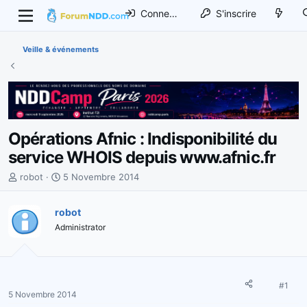
Connexion
S'inscrire
Veille & événements
Opérations Afnic : Indisponibilité du
service WHOIS depuis www.afnic.fr
I
D
robot
5 Novembre 2014
n
a
i
t
robot
t
e
Administrator
i
d
a
e
t
d
e
é
u
b
#1
5 Novembre 2014
r
u