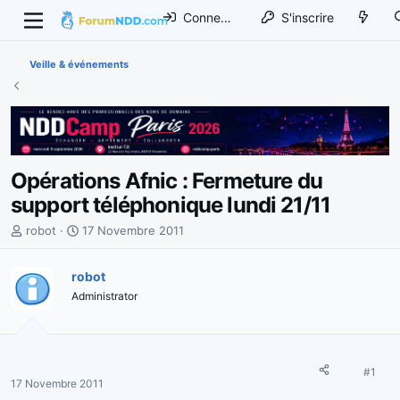
Connexion
S'inscrire
Veille & événements
Opérations Afnic : Fermeture du
support téléphonique lundi 21/11
I
D
robot
17 Novembre 2011
n
a
i
t
robot
t
e
Administrator
i
d
a
e
t
d
e
é
u
b
#1
17 Novembre 2011
r
u