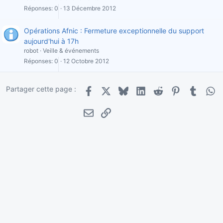
Réponses
0
13 Décembre 2012
Opérations Afnic : Fermeture exceptionnelle du support
aujourd'hui à 17h
robot
Veille & événements
Réponses
0
12 Octobre 2012
Partager cette page :
Facebook
X
Bluesky
LinkedIn
Reddit
Pinterest
Tumblr
Wha
E-mail
Lien