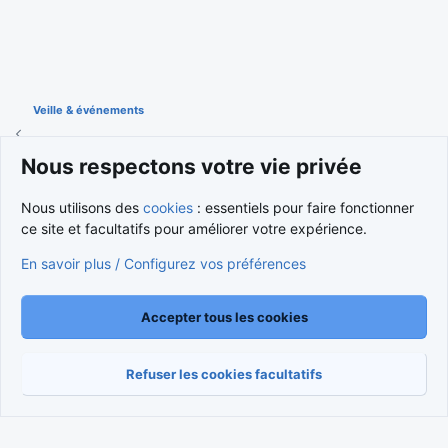
Veille & événements
Nous respectons votre vie privée
Cookies
Nous utilisons des
cookies
: essentiels pour faire fonctionner
Nous contacter
Conditions et règlement
ce site et facultatifs pour améliorer votre expérience.
Politique de confidentialité
Aide
Accueil
R
S
En savoir plus / Configurez vos préférences
S
®
Community platform by XenForo
© 2010-2026 XenForo Ltd.
Traduction française par
XenForo FR
|
Media embeds via s9e/MediaSites
Accepter tous les cookies
Refuser les cookies facultatifs