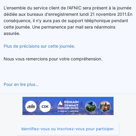
d
t
L'ensemble du service client de l'AFNIC sera présent à la journée
e
dédiée aux bureaux d'enregistrement lundi 21 novembre 2011.En
l
conséquence, il n'y aura pas de support téléphonique pendant
a
cette journée. Une permanence par mail sera néanmoins
d
assurée.
i
s
c
Plus de précisions sur cette journée.
u
s
Nous vous remercions pour votre compréhension.
s
i
o
n
Pour en lire plus...
Identifiez-vous ou inscrivez-vous pour participer.