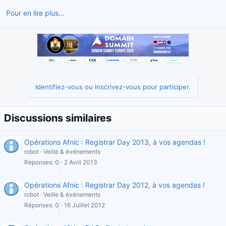
d
t
Pour en lire plus...
e
l
a
d
i
s
c
u
Identifiez-vous ou inscrivez-vous pour participer.
s
s
i
Discussions similaires
o
n
Opérations Afnic : Registrar Day 2013, à vos agendas !
robot
Veille & événements
Réponses
0
2 Avril 2013
Opérations Afnic : Registrar Day 2012, à vos agendas !
robot
Veille & événements
Réponses
0
16 Juillet 2012