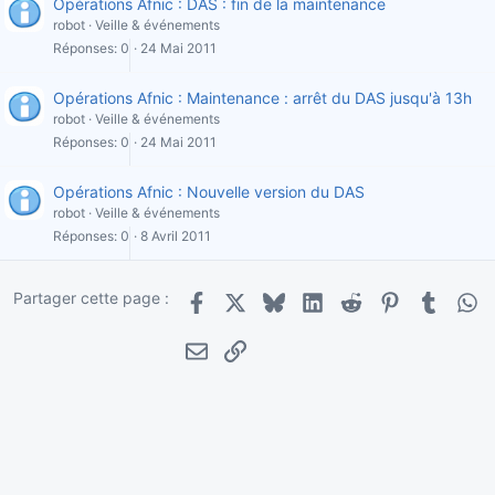
Opérations Afnic : DAS : fin de la maintenance
robot
Veille & événements
Réponses
0
24 Mai 2011
Opérations Afnic : Maintenance : arrêt du DAS jusqu'à 13h
robot
Veille & événements
Réponses
0
24 Mai 2011
Opérations Afnic : Nouvelle version du DAS
robot
Veille & événements
Réponses
0
8 Avril 2011
Partager cette page :
Facebook
X
Bluesky
LinkedIn
Reddit
Pinterest
Tumblr
Wha
E-mail
Lien