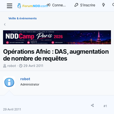
Connexion
S'inscrire
Veille & événements
Opérations Afnic : DAS, augmentation
de nombre de requêtes
I
D
robot
29 Avril 2011
n
a
i
t
robot
t
e
Administrator
i
d
a
e
t
d
e
é
u
b
#1
29 Avril 2011
r
u