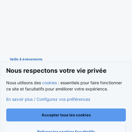
Veille & événements
Nous respectons votre vie privée
Cookies
Nous utilisons des
cookies
: essentiels pour faire fonctionner
ce site et facultatifs pour améliorer votre expérience.
Nous contacter
Conditions et règlement
Politique de confidentialité
Aide
Accueil
R
En savoir plus / Configurez vos préférences
S
S
®
Community platform by XenForo
© 2010-2026 XenForo Ltd.
Traduction française par
XenForo FR
|
Media embeds via s9e/MediaSites
Accepter tous les cookies
Refuser les cookies facultatifs