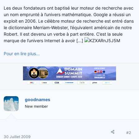
d
t
Les deux fondateurs ont baptisé leur moteur de recherche avec
e
un nom emprunté à l’univers mathématique. Google a réussi un
l
exploit en 2006. Le célèbre moteur de recherche est entré dans
a
le dictionnaire Merriam-Webster, l’équivalent américain de notre
d
Robert. Il est devenu un verbe à part entière. C’est la seule
i
s
marque de l’univers Internet à avoir [...]
c
u
Pour en lire plus...
s
s
i
o
n
goodnames
New member
#2
30 Juillet 2009