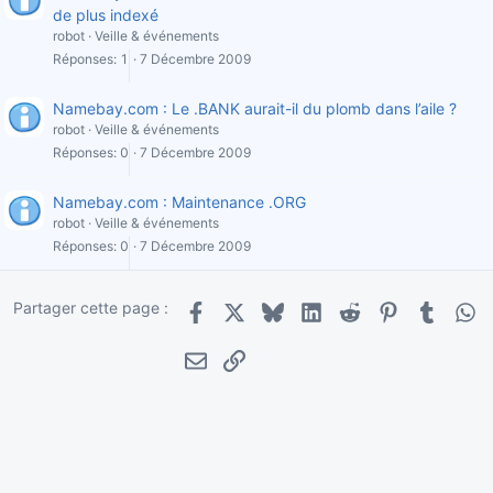
de plus indexé
robot
Veille & événements
Réponses
1
7 Décembre 2009
Namebay.com : Le .BANK aurait-il du plomb dans l’aile ?
robot
Veille & événements
Réponses
0
7 Décembre 2009
Namebay.com : Maintenance .ORG
robot
Veille & événements
Réponses
0
7 Décembre 2009
Partager cette page :
Facebook
X
Bluesky
LinkedIn
Reddit
Pinterest
Tumblr
Wha
E-mail
Lien