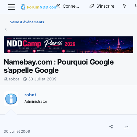
Connexion
S'inscrire
Veille & événements
Namebay.com : Pourquoi Google
s’appelle Google
I
D
robot
30 Juillet 2009
n
a
i
t
robot
t
e
Administrator
i
d
a
e
t
d
e
é
u
b
#1
30 Juillet 2009
r
u