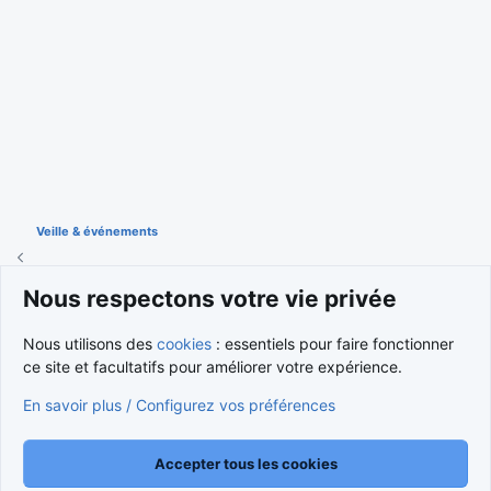
Veille & événements
Nous respectons votre vie privée
Cookies
Nous utilisons des
cookies
: essentiels pour faire fonctionner
Nous contacter
Conditions et règlement
ce site et facultatifs pour améliorer votre expérience.
Politique de confidentialité
Aide
Accueil
R
S
S
En savoir plus / Configurez vos préférences
®
Community platform by XenForo
© 2010-2026 XenForo Ltd.
Traduction française par
XenForo FR
|
Media embeds via s9e/MediaSites
Accepter tous les cookies