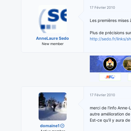
i
t
17 Février 2010
t
e
i
d
Les premières mises à
a
e
t
d
Plus de précisions sur
e
é
AnneLaure Sedo
http://sedo.fr/links
u
b
New member
r
u
d
t
e
l
a
d
i
s
c
17 Février 2010
u
s
merci de l'info Anne-
s
autre amélioration de l
i
Est-ce qu'il y aura d
o
domaine1
n