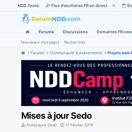
NDD Tools:
Flux d’enchères FR en direct
É
Forums
Discussions
Domaines FR ven
Nouveaux messages
Rechercher
Forums
Communauté & événements
Projets web 
Mises à jour Sedo
I
D
AnneLaure Sedo
17 Février 2010
n
a