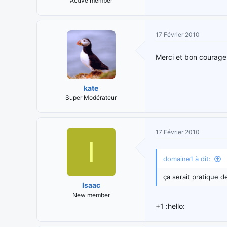
Active member
17 Février 2010
Merci et bon courage p
kate
Super Modérateur
17 Février 2010
I
domaine1 à dit:
ça serait pratique de
Isaac
New member
+1 :hello: