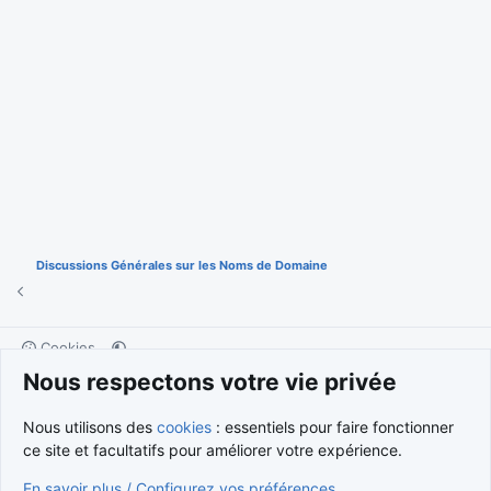
Discussions Générales sur les Noms de Domaine
Cookies
Nous respectons votre vie privée
Nous contacter
Conditions et règlement
Politique de confidentialité
Aide
Accueil
R
S
Nous utilisons des
cookies
: essentiels pour faire fonctionner
S
®
Community platform by XenForo
© 2010-2026 XenForo Ltd.
ce site et facultatifs pour améliorer votre expérience.
Traduction française par
XenForo FR
|
Media embeds via s9e/MediaSites
En savoir plus / Configurez vos préférences