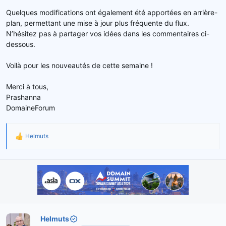
Quelques modifications ont également été apportées en arrière-
plan, permettant une mise à jour plus fréquente du flux.
N’hésitez pas à partager vos idées dans les commentaires ci-
dessous.
Voilà pour les nouveautés de cette semaine !
Merci à tous,
Prashanna
DomaineForum
Helmuts
R
é
a
c
t
i
o
n
s
Helmuts
: