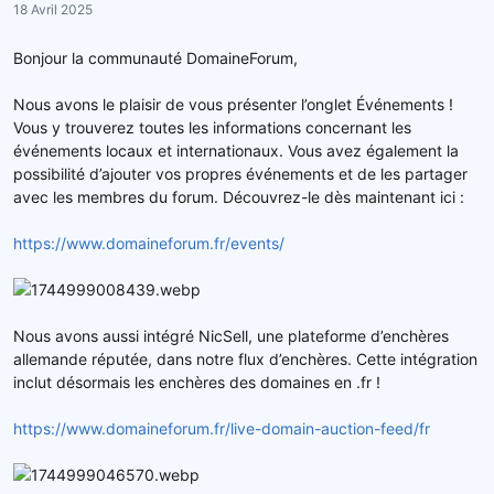
18 Avril 2025
r
u
d
t
Bonjour la communauté DomaineForum,
e
l
Nous avons le plaisir de vous présenter l’onglet Événements !
a
Vous y trouverez toutes les informations concernant les
d
événements locaux et internationaux. Vous avez également la
i
s
possibilité d’ajouter vos propres événements et de les partager
c
avec les membres du forum. Découvrez-le dès maintenant ici :
u
s
https://www.domaineforum.fr/events/
s
i
o
n
Nous avons aussi intégré NicSell, une plateforme d’enchères
allemande réputée, dans notre flux d’enchères. Cette intégration
inclut désormais les enchères des domaines en .fr !
https://www.domaineforum.fr/live-domain-auction-feed/fr