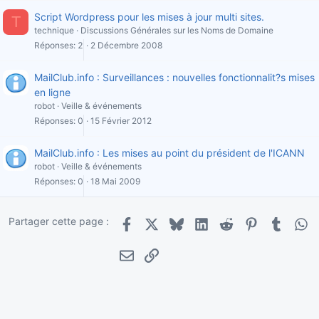
Script Wordpress pour les mises à jour multi sites.
T
technique
Discussions Générales sur les Noms de Domaine
Réponses
2
2 Décembre 2008
MailClub.info : Surveillances : nouvelles fonctionnalit?s mises
en ligne
robot
Veille & événements
Réponses
0
15 Février 2012
MailClub.info : Les mises au point du président de l'ICANN
robot
Veille & événements
Réponses
0
18 Mai 2009
Partager cette page :
Facebook
X
Bluesky
LinkedIn
Reddit
Pinterest
Tumblr
Wha
E-mail
Lien