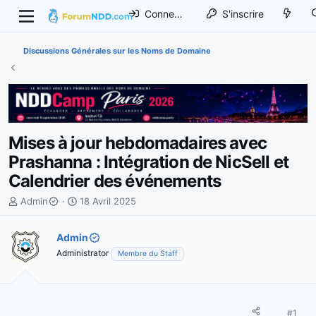
Connexion
S'inscrire
Discussions Générales sur les Noms de Domaine
Mises à jour hebdomadaires avec
Prashanna : Intégration de NicSell et
Calendrier des événements
I
D
Admin
18 Avril 2025
n
a
i
t
Admin
t
e
Administrator
Membre du Staff
i
d
a
e
t
d
e
é
u
b
#1