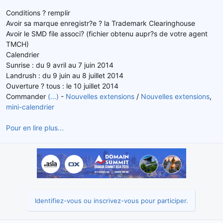
d
t
Conditions ? remplir
e
Avoir sa marque enregistr?e ? la Trademark Clearinghouse
l
Avoir le SMD file associ? (fichier obtenu aupr?s de votre agent
a
TMCH)
d
Calendrier
i
s
Sunrise : du 9 avril au 7 juin 2014
c
Landrush : du 9 juin au 8 juillet 2014
u
Ouverture ? tous : le 10 juillet 2014
s
Commander
(...)
-
Nouvelles extensions
/
Nouvelles extensions
,
s
mini-calendrier
i
o
Pour en lire plus...
n
Identifiez-vous ou inscrivez-vous pour participer.