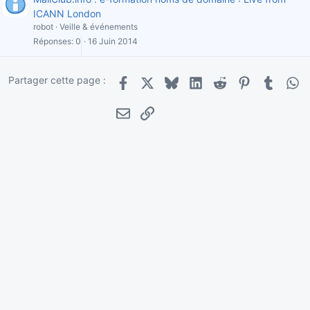
ICANN London
robot
Veille & événements
Réponses
0
16 Juin 2014
Partager cette page :
Facebook
X
Bluesky
LinkedIn
Reddit
Pinterest
Tumblr
Wha
E-mail
Lien