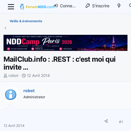
Connexion
S'inscrire
Veille & événements
MailClub.info : .REST : c'est moi qui
invite ...
I
D
robot
12 Avril 2014
n
a
i
t
robot
t
e
Administrator
i
d
a
e
t
d
e
é
u
b
#1
12 Avril 2014
r
u