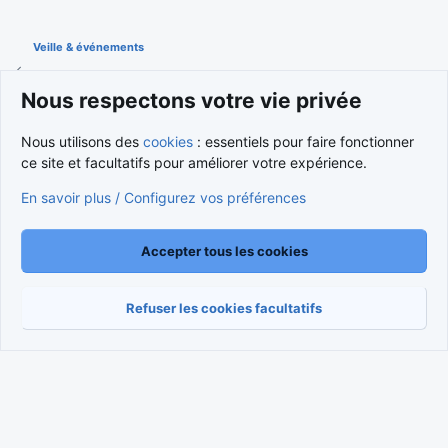
Veille & événements
Nous respectons votre vie privée
Cookies
Nous utilisons des
cookies
: essentiels pour faire fonctionner
Nous contacter
Conditions et règlement
ce site et facultatifs pour améliorer votre expérience.
Politique de confidentialité
Aide
Accueil
R
S
En savoir plus / Configurez vos préférences
S
®
Community platform by XenForo
© 2010-2026 XenForo Ltd.
Traduction française par
XenForo FR
|
Media embeds via s9e/MediaSites
Accepter tous les cookies
Refuser les cookies facultatifs