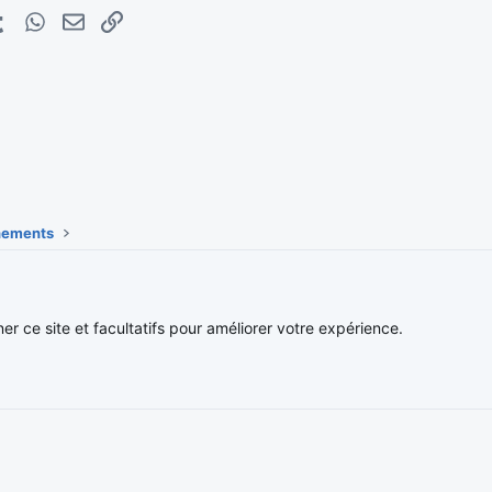
erest
Tumblr
WhatsApp
E-mail
Lien
énements
Nous contacter
Conditions et 
ner ce site et facultatifs pour améliorer votre expérience.
®
Community platform by XenForo
© 2010-2026 XenForo Ltd.
Traduction française par
XenForo FR
|
Media embeds via s9e/MediaSites