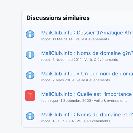
o
n
Discussions similaires
MailClub.info : Dossier th?matique Afn
robot
11 Mai 2014
Veille & événements
MailClub.info : Noms de domaine g?n?
robot
5 Novembre 2011
Veille & événements
MailClub.info : « Un bon nom de doma
robot
2 Mars 2009
Veille & événements
MailClub.info : Quelle est l'importan
T
technique
1 Septembre 2008
Veille & événements
MailClub.info : Noms de domaine et r
robot
18 Juin 2014
Veille & événements