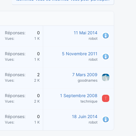
Réponses
0
11 Mai 2014
Vues
1 K
robot
Réponses
0
5 Novembre 2011
Vues
1 K
robot
Réponses
2
7 Mars 2009
Vues
2 K
goodnames
Réponses
0
1 Septembre 2008
T
Vues
2 K
technique
Réponses
0
18 Juin 2014
Vues
1 K
robot