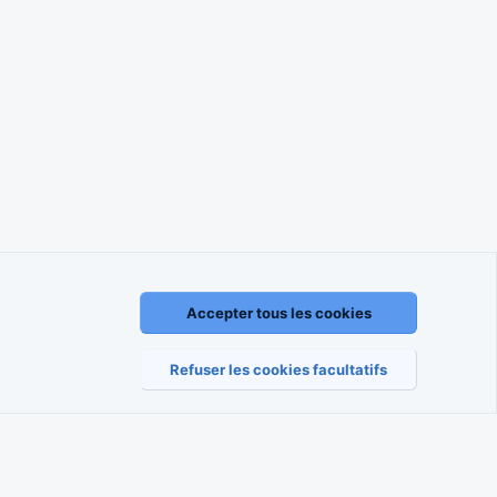
Accepter tous les cookies
règlement
Politique de confidentialité
Aide
Accueil
R
S
S
Refuser les cookies facultatifs