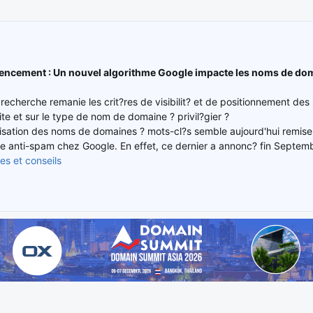
?rencement : Un nouvel algorithme Google impacte les noms de do
echerche remanie les crit?res de visibilit? et de positionnement des si
te et sur le type de nom de domaine ? privil?gier ?
ilisation des noms de domaines ? mots-cl?s semble aujourd'hui remise
te anti-spam chez Google. En effet, ce dernier a annonc? fin Septemb
es et conseils