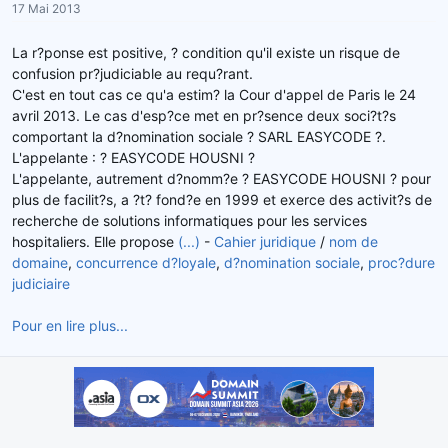
17 Mai 2013
r
u
d
t
La r?ponse est positive, ? condition qu'il existe un risque de
e
confusion pr?judiciable au requ?rant.
l
C'est en tout cas ce qu'a estim? la Cour d'appel de Paris le 24
a
avril 2013. Le cas d'esp?ce met en pr?sence deux soci?t?s
d
comportant la d?nomination sociale ? SARL EASYCODE ?.
i
s
L'appelante : ? EASYCODE HOUSNI ?
c
L'appelante, autrement d?nomm?e ? EASYCODE HOUSNI ? pour
u
plus de facilit?s, a ?t? fond?e en 1999 et exerce des activit?s de
s
recherche de solutions informatiques pour les services
s
hospitaliers. Elle propose
(...)
-
Cahier juridique
/
nom de
i
domaine
,
concurrence d?loyale
,
d?nomination sociale
,
proc?dure
o
judiciaire
n
Pour en lire plus...