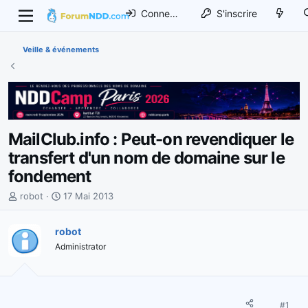
Connexion
S'inscrire
Veille & événements
MailClub.info : Peut-on revendiquer le
transfert d'un nom de domaine sur le
fondement
I
D
robot
17 Mai 2013
n
a
i
t
robot
t
e
Administrator
i
d
a
e
t
d
e
é
u
b
#1