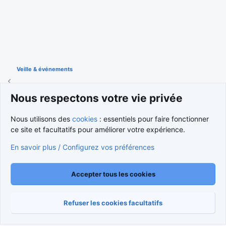
Veille & événements
Nous respectons votre vie privée
Cookies
Nous utilisons des
cookies
: essentiels pour faire fonctionner
Nous contacter
Conditions et règlement
ce site et facultatifs pour améliorer votre expérience.
Politique de confidentialité
Aide
Accueil
R
S
En savoir plus / Configurez vos préférences
S
®
Community platform by XenForo
© 2010-2026 XenForo Ltd.
Traduction française par
XenForo FR
|
Media embeds via s9e/MediaSites
Accepter tous les cookies
Refuser les cookies facultatifs