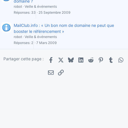
domaine ?
robot
Veille & événements
Réponses
33
25 Septembre 2009
MailClub.info : « Un bon nom de domaine ne peut que
booster le référencement »
robot
Veille & événements
Réponses
2
7 Mars 2009
Partager cette page :
Facebook
X
Bluesky
LinkedIn
Reddit
Pinterest
Tumblr
Wha
E-mail
Lien