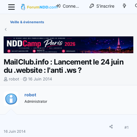
Connexion
S'inscrire
Veille & événements
MailClub.info : Lancement le 24 juin
du .website : l'anti .ws ?
I
D
robot
16 Juin 2014
n
a
i
t
robot
t
e
Administrator
i
d
a
e
t
d
e
é
u
b
#1
16 Juin 2014
r
u