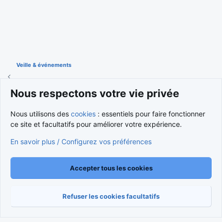
Veille & événements
Nous respectons votre vie privée
Cookies
Nous utilisons des
cookies
: essentiels pour faire fonctionner
Nous contacter
Conditions et règlement
ce site et facultatifs pour améliorer votre expérience.
Politique de confidentialité
Aide
Accueil
R
S
En savoir plus / Configurez vos préférences
S
®
Community platform by XenForo
© 2010-2026 XenForo Ltd.
Traduction française par
XenForo FR
|
Media embeds via s9e/MediaSites
Accepter tous les cookies
Refuser les cookies facultatifs