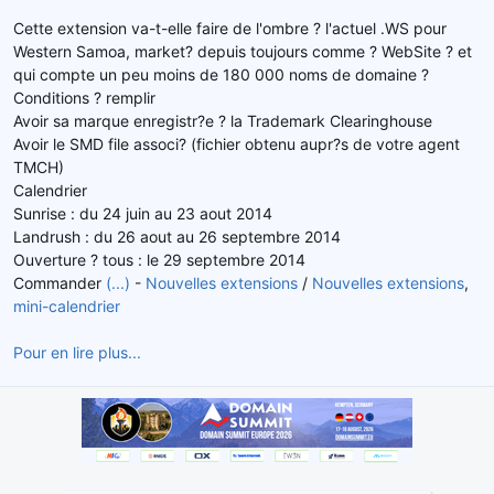
d
t
Cette extension va-t-elle faire de l'ombre ? l'actuel .WS pour
e
Western Samoa, market? depuis toujours comme ? WebSite ? et
l
qui compte un peu moins de 180 000 noms de domaine ?
a
Conditions ? remplir
d
Avoir sa marque enregistr?e ? la Trademark Clearinghouse
i
s
Avoir le SMD file associ? (fichier obtenu aupr?s de votre agent
c
TMCH)
u
Calendrier
s
Sunrise : du 24 juin au 23 aout 2014
s
Landrush : du 26 aout au 26 septembre 2014
i
Ouverture ? tous : le 29 septembre 2014
o
Commander
(...)
-
Nouvelles extensions
/
Nouvelles extensions
,
n
mini-calendrier
Pour en lire plus...