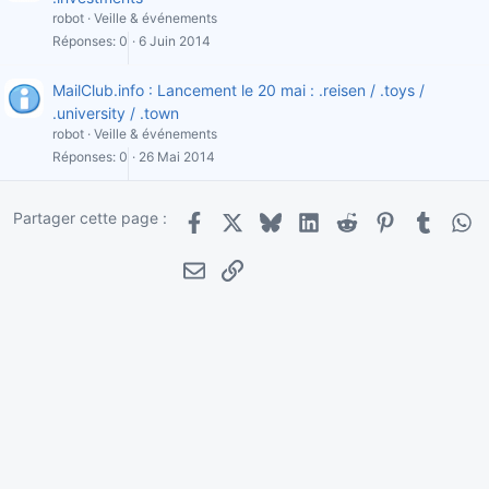
robot
Veille & événements
Réponses
0
6 Juin 2014
MailClub.info : Lancement le 20 mai : .reisen / .toys /
.university / .town
robot
Veille & événements
Réponses
0
26 Mai 2014
Partager cette page :
Facebook
X
Bluesky
LinkedIn
Reddit
Pinterest
Tumblr
Wha
E-mail
Lien