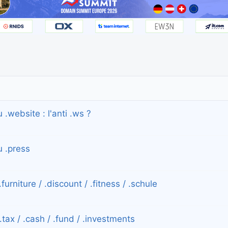
 .website : l'anti .ws ?
u .press
urniture / .discount / .fitness / .schule
.tax / .cash / .fund / .investments