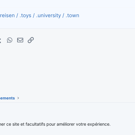
eisen / .toys / .university / .town
erest
Tumblr
WhatsApp
E-mail
Lien
énements
Nous contacter
Conditions et 
ner ce site et facultatifs pour améliorer votre expérience.
®