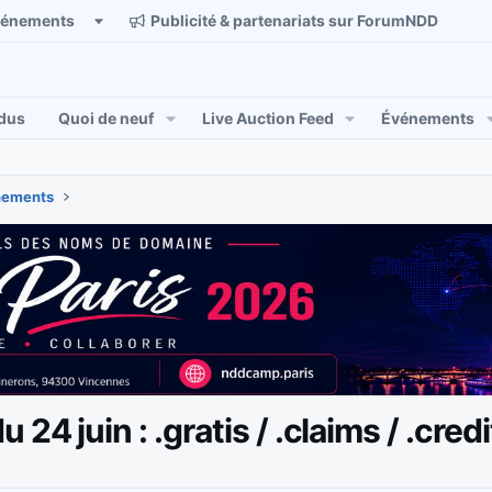
vénements
Publicité & partenariats sur ForumNDD
dus
Quoi de neuf
Live Auction Feed
Événements
énements
24 juin : .gratis / .claims / .credi