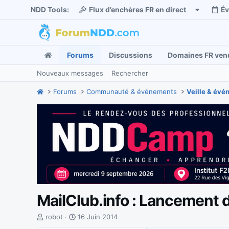
NDD Tools:
Flux d’enchères FR en direct
É
Forums
Discussions
Domaines FR ven
Nouveaux messages
Rechercher
Forums
Communauté & événements
Veille & év
MailClub.info : Lancement du 
I
D
robot
16 Juin 2014
n
a