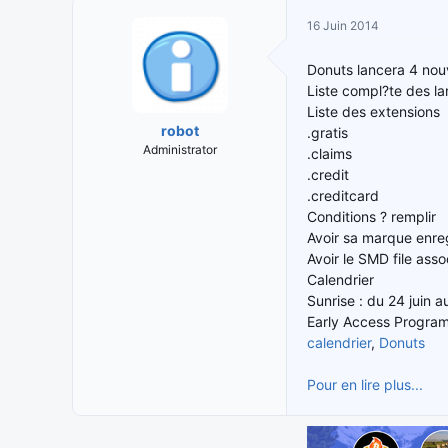
i
t
16 Juin 2014
t
e
i
d
Donuts lancera 4 nouv
a
e
Liste compl?te des l
t
d
Liste des extensions
e
é
robot
.gratis
u
b
Administrator
.claims
r
u
.credit
d
t
e
.creditcard
l
Conditions ? remplir
a
Avoir sa marque enre
d
Avoir le SMD file ass
i
Calendrier
s
Sunrise : du 24 juin 
c
Early Access Program
u
calendrier
,
Donuts
s
s
Pour en lire plus...
i
o
n