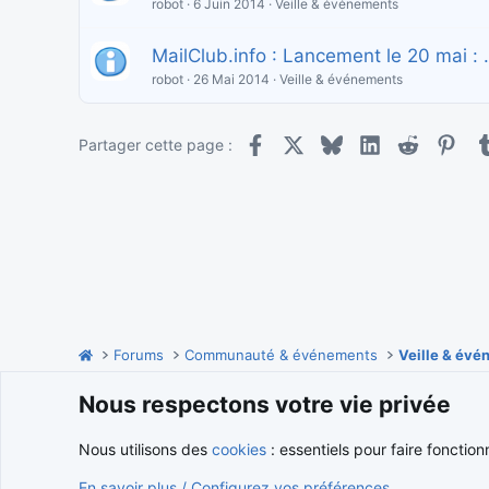
robot
6 Juin 2014
Veille & événements
MailClub.info : Lancement le 20 mai : .r
robot
26 Mai 2014
Veille & événements
Facebook
X
Bluesky
LinkedIn
Reddit
Pint
Partager cette page :
Forums
Communauté & événements
Veille & év
Nous respectons votre vie privée
Cookies
Nous utilisons des
cookies
: essentiels pour faire fonction
En savoir plus / Configurez vos préférences