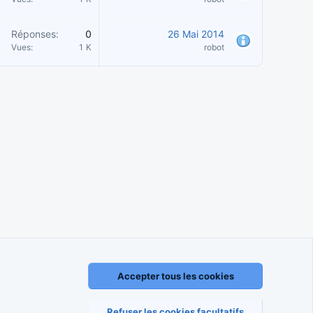
Réponses
0
26 Mai 2014
Vues
1 K
robot
Accepter tous les cookies
règlement
Politique de confidentialité
Aide
Accueil
R
S
S
Refuser les cookies facultatifs