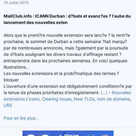
19 Juillet 2013
r
u
d
t
MailClub.info : ICANN Durban : d?bats et avanc?es ? l'aube du
e
lancement des nouvelles exten
l
a
Alors que le premi?re nouvelle extension sera lanc?e ? la rentr?e
d
prochaine, le sommet de Durban a cette semaine ?tait marqu?
i
s
par de nombreuses annonces, mais ?galement par la poursuite
c
de d?bats soulignant les divers travaux d'affinage restant ?
u
entreprendre dans les prochaines semaines. En voici quelques
s
illustrations...
s
Les nouvelles extensions et la probl?matique des termes ?
i
bloquer
o
L'ouverture d'une extension est obligatoirement conditionn?e par
n
la tenue de phases prioritaires d'enregistrement.
(...)
-
Nouvelles
extensions
/
icann
,
Clearing house
,
New TLDs
,
nom de domaine
,
URS
Pour en lire plus...