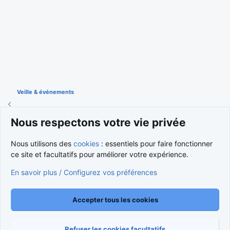
Veille & événements
Nous respectons votre vie privée
Cookies
Nous utilisons des
cookies
: essentiels pour faire fonctionner
Nous contacter
Conditions et règlement
ce site et facultatifs pour améliorer votre expérience.
Politique de confidentialité
Aide
Accueil
R
S
En savoir plus / Configurez vos préférences
S
®
Community platform by XenForo
© 2010-2026 XenForo Ltd.
Traduction française par
XenForo FR
|
Media embeds via s9e/MediaSites
Accepter tous les cookies
Refuser les cookies facultatifs