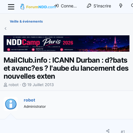
Connexion
S'inscrire
Veille & événements
MailClub.info : ICANN Durban : d?bats
et avanc?es ? l'aube du lancement des
nouvelles exten
I
D
robot
19 Juillet 2013
n
a
i
t
robot
t
e
Administrator
i
d
a
e
t
d
e
é
u
b
#1