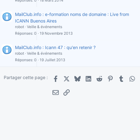
Réponses
0
18 Mars 2014
MailClub.info : e-formation noms de domaine : Live from
ICANN Buenos Aires
robot
Veille & événements
Réponses
0
19 Novembre 2013
MailClub.info : Icann 47 : qu'en retenir ?
robot
Veille & événements
Réponses
0
19 Juillet 2013
Partager cette page :
Facebook
X
Bluesky
LinkedIn
Reddit
Pinterest
Tumblr
Wha
E-mail
Lien