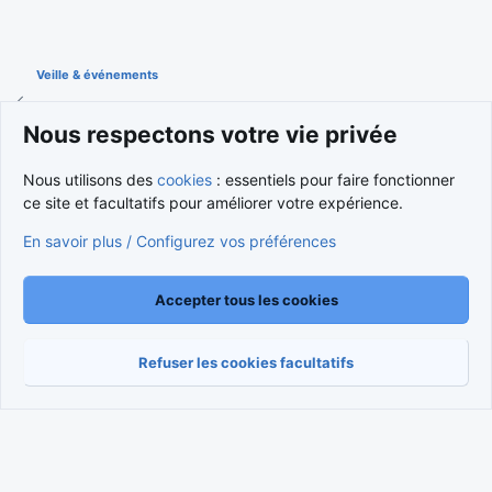
Veille & événements
Nous respectons votre vie privée
Cookies
Nous utilisons des
cookies
: essentiels pour faire fonctionner
Nous contacter
Conditions et règlement
ce site et facultatifs pour améliorer votre expérience.
Politique de confidentialité
Aide
Accueil
R
S
En savoir plus / Configurez vos préférences
S
®
Community platform by XenForo
© 2010-2026 XenForo Ltd.
Traduction française par
XenForo FR
|
Media embeds via s9e/MediaSites
Accepter tous les cookies
Refuser les cookies facultatifs