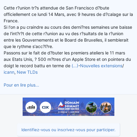
d
t
Cette r?union tr?s attendue de San Francisco d?bute
e
officiellement ce lundi 14 Mars, avec 9 heures de d?calage sur la
l
France.
a
Si l'on a pu craindre au cours des derni?res semaines une baisse
d
de l'int?r?t de cette r?union au vu des r?sultats de la r?union
i
s
entre les Gouvernements et le Board de Bruxelles, il semblerait
c
que le rythme s'acc?l?re.
u
Passons sur le fait de d?buter les premiers ateliers le 11 mars
s
aux Etats Unis, ? 500 m?tres d'un Apple Store et on pointera du
s
doigt le record battu en terme de
(...)
-
Nouvelles extensions
/
i
icann
,
New TLDs
o
n
Pour en lire plus...
Identifiez-vous ou inscrivez-vous pour participer.