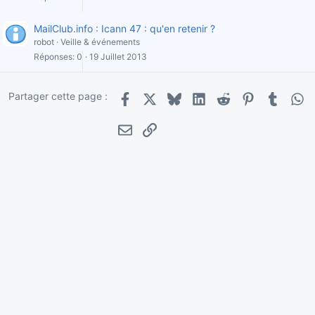
MailClub.info : Icann 47 : qu'en retenir ?
robot
Veille & événements
Réponses
0
19 Juillet 2013
Partager cette page :
Facebook
X
Bluesky
LinkedIn
Reddit
Pinterest
Tumblr
Wha
E-mail
Lien