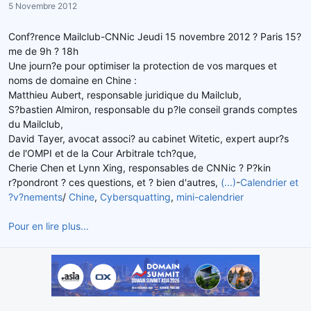
5 Novembre 2012
r
u
d
t
Conf?rence Mailclub-CNNic Jeudi 15 novembre 2012 ? Paris 15?
e
me de 9h ? 18h
l
Une journ?e pour optimiser la protection de vos marques et
a
noms de domaine en Chine :
d
Matthieu Aubert, responsable juridique du Mailclub,
i
s
S?bastien Almiron, responsable du p?le conseil grands comptes
c
du Mailclub,
u
David Tayer, avocat associ? au cabinet Witetic, expert aupr?s
s
de l'OMPI et de la Cour Arbitrale tch?que,
s
Cherie Chen et Lynn Xing, responsables de CNNic ? P?kin
i
r?pondront ? ces questions, et ? bien d'autres,
(...)
-
Calendrier et
o
?v?nements
/
Chine
,
Cybersquatting
,
mini-calendrier
n
Pour en lire plus...