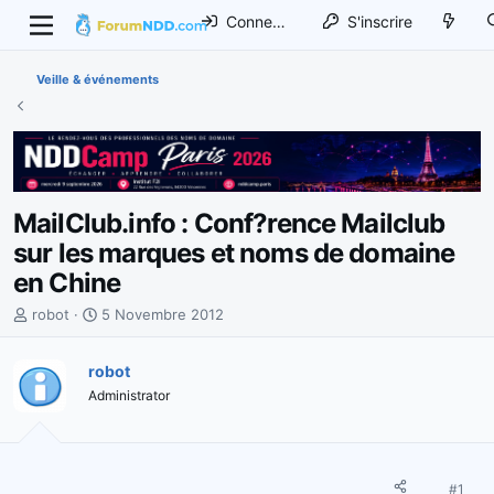
Connexion
S'inscrire
Veille & événements
MailClub.info : Conf?rence Mailclub
sur les marques et noms de domaine
en Chine
I
D
robot
5 Novembre 2012
n
a
i
t
robot
t
e
Administrator
i
d
a
e
t
d
e
é
u
b
#1