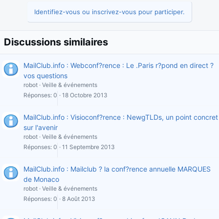
Identifiez-vous ou inscrivez-vous pour participer.
Discussions similaires
MailClub.info : Webconf?rence : Le .Paris r?pond en direct ?
vos questions
robot
Veille & événements
Réponses
0
18 Octobre 2013
MailClub.info : Visioconf?rence : NewgTLDs, un point concret
sur l'avenir
robot
Veille & événements
Réponses
0
11 Septembre 2013
MailClub.info : Mailclub ? la conf?rence annuelle MARQUES
de Monaco
robot
Veille & événements
Réponses
0
8 Août 2013