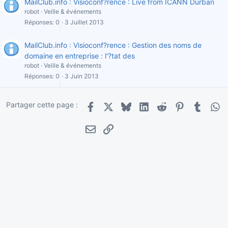
MailClub.info : Visioconf?rence : Live from ICANN Durban
robot
Veille & événements
Réponses
0
3 Juillet 2013
MailClub.info : Visioconf?rence : Gestion des noms de
domaine en entreprise : l'?tat des
robot
Veille & événements
Réponses
0
3 Juin 2013
Partager cette page :
Facebook
X
Bluesky
LinkedIn
Reddit
Pinterest
Tumblr
Wha
E-mail
Lien