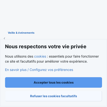
Veille & événements
Nous respectons votre vie privée
Cookies
Nous utilisons des
cookies
: essentiels pour faire fonctionner
Nous contacter
Conditions et règlement
ce site et facultatifs pour améliorer votre expérience.
Politique de confidentialité
Aide
Accueil
R
S
En savoir plus / Configurez vos préférences
S
®
Community platform by XenForo
© 2010-2026 XenForo Ltd.
Traduction française par
XenForo FR
|
Media embeds via s9e/MediaSites
Accepter tous les cookies
Refuser les cookies facultatifs