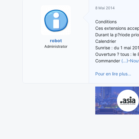
i
t
8 Mai 2014
t
e
i
d
Conditions
a
e
Ces extensions accep
t
d
Durant la p?riode pri
e
é
robot
Calendrier
u
b
Administrator
Sunrise : du 1 mai 20
r
u
Ouverture ? tous : le 8
d
t
e
Commander
(...)
-
Nouv
l
a
Pour en lire plus...
d
i
s
c
u
s
s
i
o
n