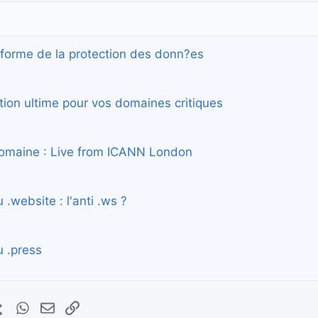
?forme de la protection des donn?es
ction ultime pour vos domaines critiques
domaine : Live from ICANN London
 .website : l'anti .ws ?
u .press
erest
Tumblr
WhatsApp
E-mail
Lien