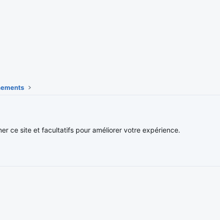
énements
Nous contacter
Conditions et 
ner ce site et facultatifs pour améliorer votre expérience.
®
Community platform by XenForo
© 2010-2026 XenForo Ltd.
Traduction française par
XenForo FR
|
Media embeds via s9e/MediaSites