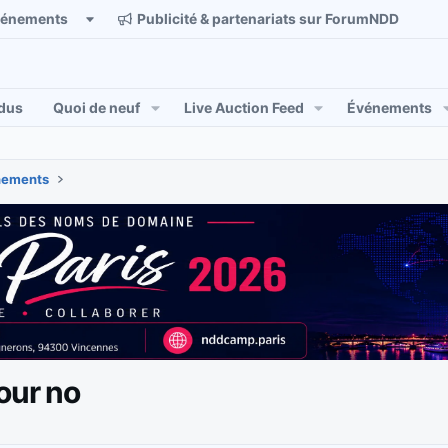
vénements
Publicité & partenariats sur ForumNDD
dus
Quoi de neuf
Live Auction Feed
Événements
énements
our no