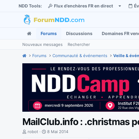
NDD Tools:
Flux d’enchères FR en direct
É
Forums
Discussions
Domaines FR ven
Nouveaux messages
Rechercher
Forums
Communauté & événements
Veille & év
MailClub.info : .christmas p
I
D
robot
8 Mai 2014
n
a