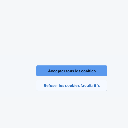
Accepter tous les cookies
règlement
Politique de confidentialité
Aide
Accueil
R
S
S
Refuser les cookies facultatifs