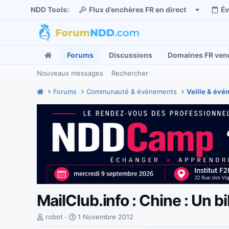
NDD Tools:
Flux d’enchères FR en direct
É
Forums
Discussions
Domaines FR ven
Nouveaux messages
Rechercher
Forums
Communauté & événements
Veille & év
MailClub.info : Chine : Un bi
I
D
robot
1 Novembre 2012
n
a