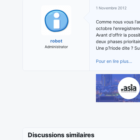
i
t
1 Novembre 2012
t
e
i
d
Comme nous vous l'ann
a
e
octobre l'enregistrem
t
d
Avant d'offrir la pos
e
é
robot
deux phases prioritair
u
b
Administrator
Une p?riode dite ? S
r
u
d
t
e
Pour en lire plus...
l
a
d
i
s
c
u
s
s
i
o
Discussions similaires
n