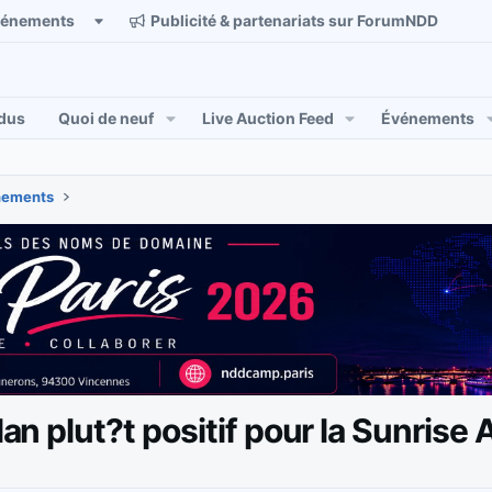
vénements
Publicité & partenariats sur ForumNDD
dus
Quoi de neuf
Live Auction Feed
Événements
énements
lan plut?t positif pour la Sunrise 