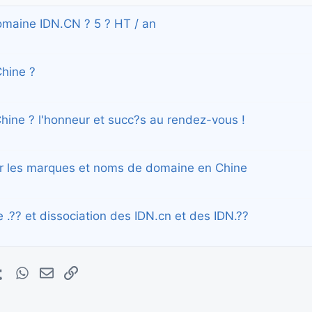
omaine IDN.CN ? 5 ? HT / an
Chine ?
Chine ? l'honneur et succ?s au rendez-vous !
sur les marques et noms de domaine en Chine
e .?? et dissociation des IDN.cn et des IDN.??
erest
Tumblr
WhatsApp
E-mail
Lien