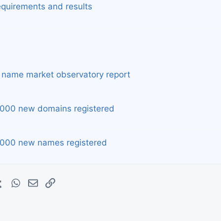
equirements and results
n name market observatory report
0,000 new domains registered
0,000 new names registered
erest
Tumblr
WhatsApp
E-mail
Lien