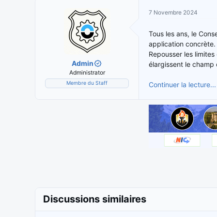
i
t
7 Novembre 2024
t
e
i
d
Tous les ans, le Conse
a
e
application concrète. 
t
d
Repousser les limites
e
é
Admin
élargissent le champ 
u
b
Administrator
r
u
Membre du Staff
Continuer la lecture...
d
t
e
l
a
d
i
s
c
u
s
s
i
Discussions similaires
o
n