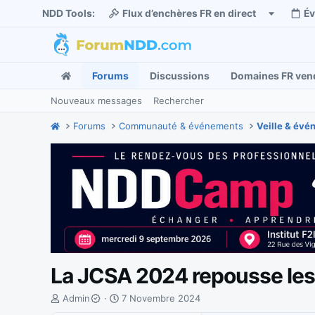
NDD Tools:
Flux d’enchères FR en direct
É
Forums
Discussions
Domaines FR ven
Nouveaux messages
Rechercher
Forums
Communauté & événements
Veille & év
La JCSA 2024 repousse les l
I
D
Admin
7 Novembre 2024
n
a