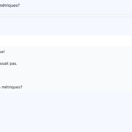
métriques?
ue!
ssait pas.
s métriques?