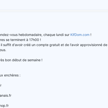
rendez-vous hebdomadaire, chaque lundi sur
KifDom.com
!
res se terminent à 17h00 !
 il suffit d'avoir créé un compte gratuit et de l'avoir approvisionn
ous.
rès bon début de semaine !
ux enchères :
r
anais.fr
op.fr