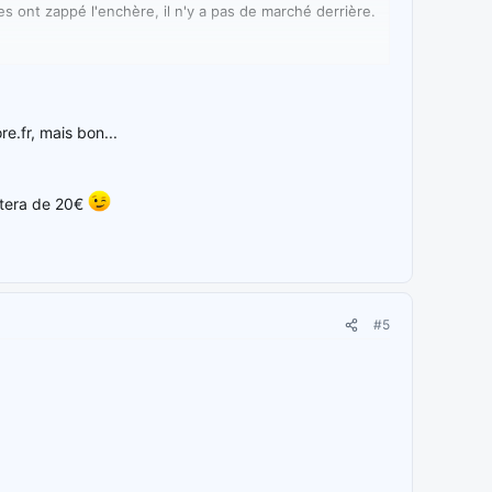
 ont zappé l'enchère, il n'y a pas de marché derrière.
TM et en .fr, ça n'intéressera que les domaineurs un
e.fr, mais bon...
ditera de 20€
#5