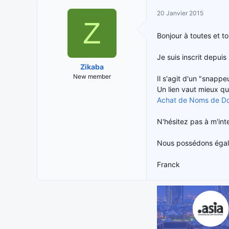
i
t
20 Janvier 2015
t
e
Z
i
d
Bonjour à toutes et to
a
e
t
d
Je suis inscrit depuis
e
é
Zikaba
u
b
New member
Il s'agit d'un "snapp
r
u
Un lien vaut mieux qu
d
t
e
Achat de Noms de Dom
l
a
N'hésitez pas à m'int
d
i
Nous possédons égale
s
c
Franck
u
s
s
i
o
n