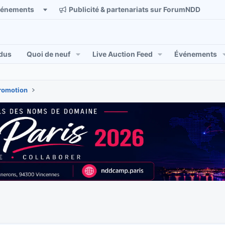
vénements
Publicité & partenariats sur ForumNDD
dus
Quoi de neuf
Live Auction Feed
Événements
romotion