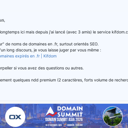
us,
 longtemps ici mais depuis j'ai lancé (avec 3 amis) le service kifdom.
eur" de noms de domaines en .fr, surtout orientés SEO.
'un long discours, je vous laisse juger par vous même :
aines expirés en .fr | Kifdom
erpeller si vous avez des questions ou autres.
ment quelques ndd premium (2 caractères, forts volume de recherche