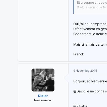
Et a supposer que q
Bref, je crois que l
Quand a ton nom à d
peu trash (pour être
Oui j'ai cru comprend
Effectivement en géné
Concernant le deux car
Mais si jamais certai
Franck
9 Novembre 2015
Bonjour, et bienvenue
@David je ne connais
Didier
New member
@Zikaba