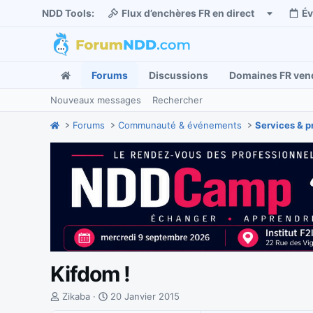
NDD Tools:
Flux d’enchères FR en direct
É
Forums
Discussions
Domaines FR ven
Nouveaux messages
Rechercher
Forums
Communauté & événements
Services & p
Kifdom !
I
D
Zikaba
20 Janvier 2015
n
a