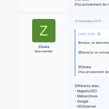
D’où proviennent les 
10 Novembre 2015
Z
Didier à dit:
Bonjour, et bienven
Zikaba
New member
@David je ne connai
@Zikaba
D’où proviennent le
Différents sites :
- MajesticSEO
- Webarchives
- Google
- SEObserver