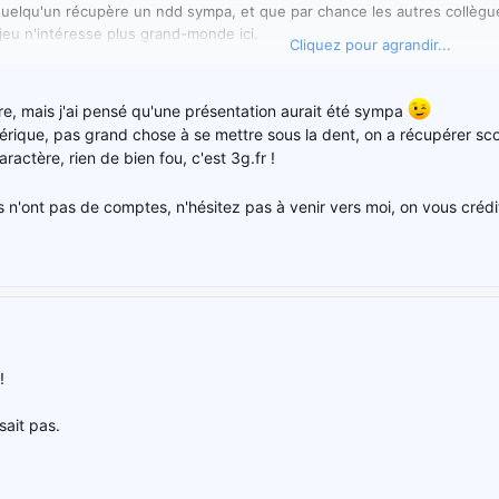
uelqu'un récupère un ndd sympa, et que par chance les autres collègues
e jeu n'intéresse plus grand-monde ici.
Cliquez pour agrandir...
eux caractères, s'il a un fort volume de recherche, c'est forcément un 
 poli).
re, mais j'ai pensé qu'une présentation aurait été sympa
rique, pas grand chose à se mettre sous la dent, on a récupérer scor
actère, rien de bien fou, c'est 3g.fr !
ns n'ont pas de comptes, n'hésitez pas à venir vers moi, on vous cré
!
sait pas.