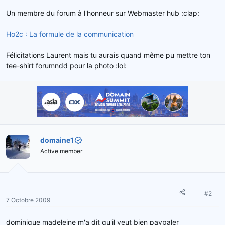
d
t
Un membre du forum à l'honneur sur Webmaster hub :clap:
e
l
Ho2c : La formule de la communication
a
d
Félicitations Laurent mais tu aurais quand même pu mettre ton
i
s
tee-shirt forumndd pour la photo :lol:
c
u
s
s
i
o
n
domaine1
Active member
#2
7 Octobre 2009
dominique madeleine m'a dit qu'il veut bien paypaler