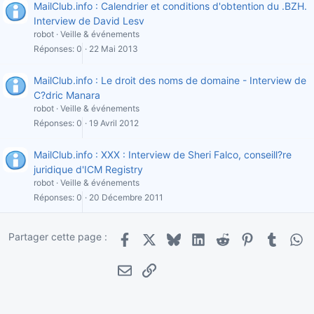
MailClub.info : Calendrier et conditions d'obtention du .BZH.
Interview de David Lesv
robot
Veille & événements
Réponses
0
22 Mai 2013
MailClub.info : Le droit des noms de domaine - Interview de
C?dric Manara
robot
Veille & événements
Réponses
0
19 Avril 2012
MailClub.info : XXX : Interview de Sheri Falco, conseill?re
juridique d'ICM Registry
robot
Veille & événements
Réponses
0
20 Décembre 2011
Partager cette page :
Facebook
X
Bluesky
LinkedIn
Reddit
Pinterest
Tumblr
Wha
E-mail
Lien