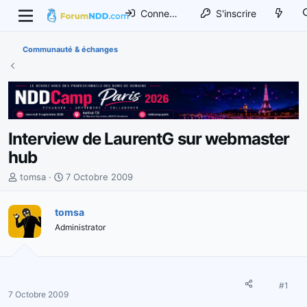
Connexion
S'inscrire
Communauté & échanges
Interview de LaurentG sur webmaster
hub
I
D
tomsa
7 Octobre 2009
n
a
i
t
tomsa
t
e
Administrator
i
d
a
e
t
d
e
é
u
b
#1
7 Octobre 2009
r
u