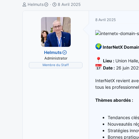
I
D
Helmuts
8 Avril 2025
n
a
i
t
8 Avril 2025
t
e
i
d
a
e
t
d
InterNetX Domain
e
é
Helmuts
u
b
Administrator
r
u
Lieu :
Union Halle
Membre du Staff
d
t
Date :
26 juin 2025
e
l
InterNetX revient ave
a
tous les professionne
d
i
Thèmes abordés :
s
c
u
Tendances clé
s
Nouveautés rég
s
Stratégies inn
i
Bonnes pratiqu