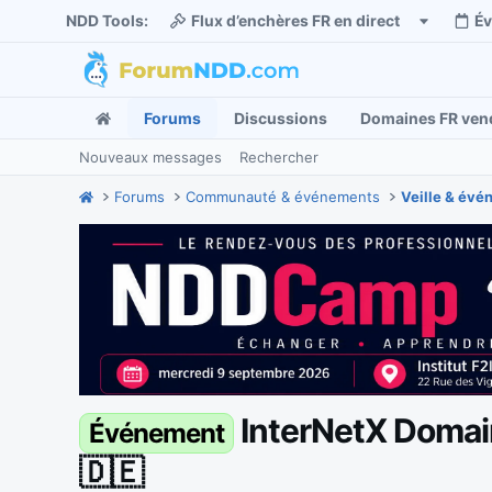
NDD Tools:
Flux d’enchères FR en direct
É
Forums
Discussions
Domaines FR ven
Nouveaux messages
Rechercher
Forums
Communauté & événements
Veille & év
InterNetX Domai
Événement
🇩🇪