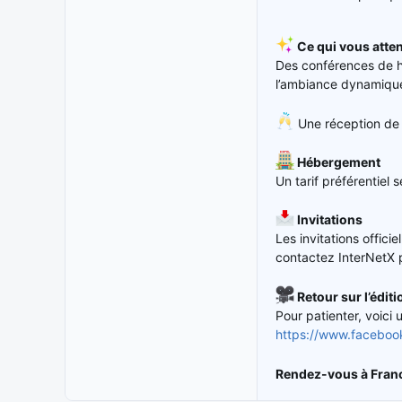
o
n
Ce qui vous atte
Des conférences de ha
l’ambiance dynamique
Une réception de b
Hébergement
Un tarif préférentiel 
Invitations
Les invitations offici
contactez InterNetX po
Retour sur l’édit
Pour patienter, voici 
https://www.facebo
Rendez-vous à Francf