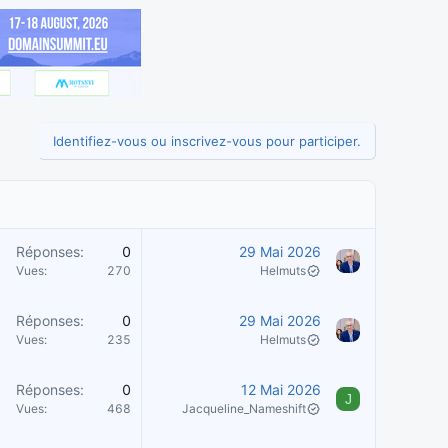
Identifiez-vous ou inscrivez-vous pour participer.
P
Réponses
0
29 Mai 2026
u
Vues
270
Helmuts
b
P
Réponses
0
29 Mai 2026
u
Vues
235
Helmuts
c
b
a
Réponses
0
12 Mai 2026
J
Vues
468
Jacqueline_Nameshift
c
o
a