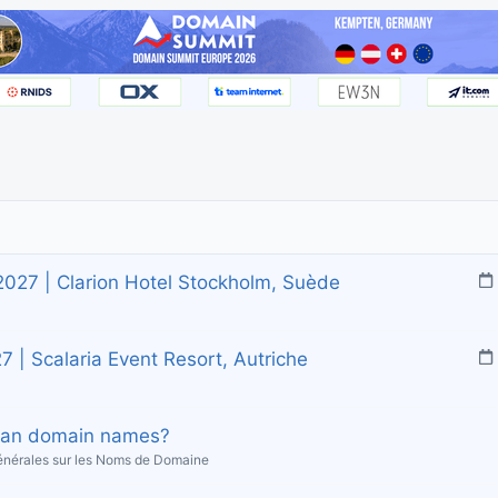
2027 | Clarion Hotel Stockholm, Suède
l
7 | Scalaria Event Resort, Autriche
i
l
pean domain names?
t
i
énérales sur les Noms de Domaine
i